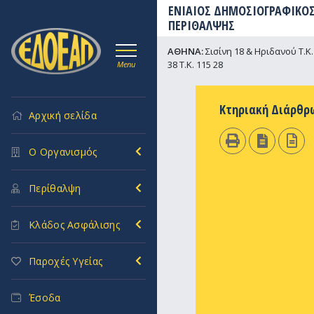
ΕΝΙΑΙΟΣ ΔΗΜΟΣΙΟΓΡΑΦΙΚΟΣ
ΠΕΡΙΘΑΛΨΗΣ
ΑΘΗΝΑ:
Σισίνη 18 & Ηριδανού Τ.Κ. 
38 Τ.Κ. 115 28
Menu
Κτηριακή Διάρθρ
Αρχική σελίδα
Ο Οργανισμός
Περίθαλψη
Κλάδος Ασφάλισης
Παροχές Υγείας
Έσοδα