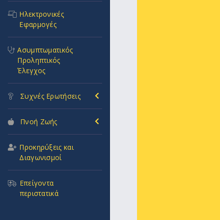
Ηλεκτρονικές
Εφαρμογές
Ασυμπτωματικός
Προληπτικός
Έλεγχος
Συχνές Ερωτήσεις
Πνοή Ζωής
Προκηρύξεις και
Διαγωνισμοί
Επείγοντα
περιστατικά