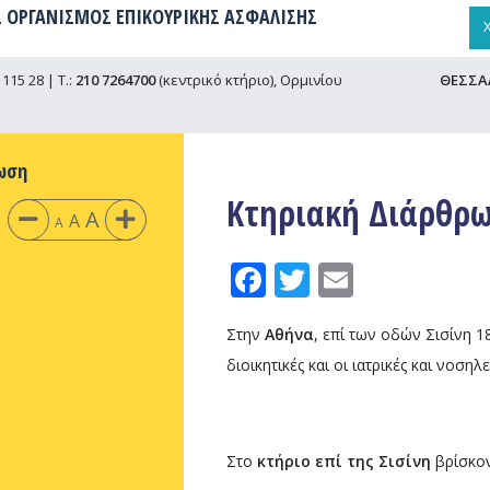
 ΟΡΓΑΝΙΣΜΟΣ ΕΠΙΚΟΥΡΙΚΗΣ ΑΣΦΑΛΙΣΗΣ
115 28 | Τ.:
210 7264700
(κεντρικό κτήριο), Ορμινίου
ΘΕΣΣΑ
ωση
Κτηριακή Διάρθρ
A
A
A
Facebook
Twitter
Email
Στην
Αθήνα
, επί των οδών Σισίνη 1
διοικητικές και οι ιατρικές και νοση
Στο
κτήριο επί της Σισίνη
βρίσκον