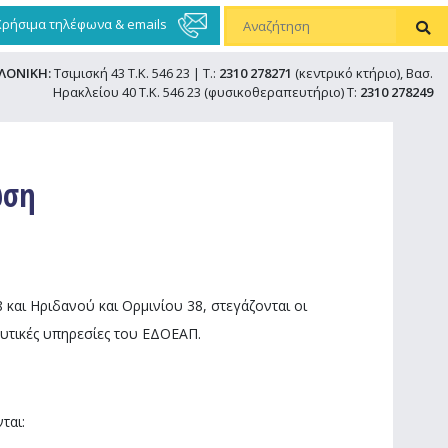
Χρήσιμα τηλέφωνα & emails
ΛΟΝΙΚΗ:
Τσιμισκή 43 Τ.Κ. 546 23 | Τ.:
2310 278271
(κεντρικό κτήριο), Βασ.
Ηρακλείου 40 Τ.Κ. 546 23 (φυσικοθεραπευτήριο) Τ:
2310 278249
ωση
8 και Ηριδανού και Ορμινίου 38, στεγάζονται οι
λευτικές υπηρεσίες του ΕΔΟΕΑΠ.
ται: