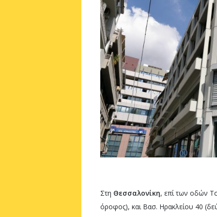
Στη
Θεσσαλονίκη
, επί των οδών Τ
όροφος), και Βασ. Ηρακλείου 40 (δεύ