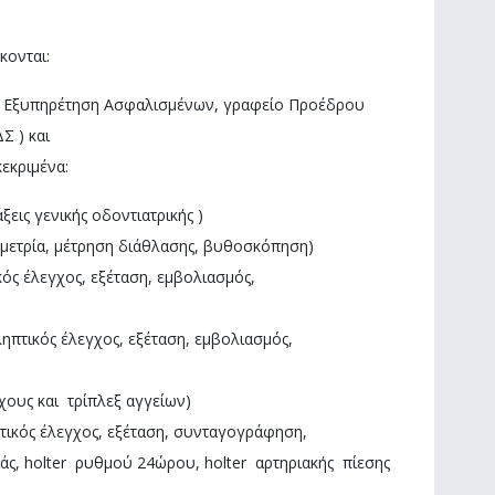
κονται:
ΥΠ, Εξυπηρέτηση Ασφαλισμένων, γραφείο Προέδρου
Σ ) και
κεκριμένα:
ξεις γενικής οδοντιατρικής )
ομετρία, μέτρηση διάθλασης, βυθοσκόπηση)
κός έλεγχος, εξέταση, εμβολιασμός,
ηπτικός έλεγχος, εξέταση, εμβολιασμός,
χους και τρίπλεξ αγγείων)
τικός έλεγχος, εξέταση, συνταγογράφηση,
άς, holter ρυθμού 24ώρου, holter αρτηριακής πίεσης