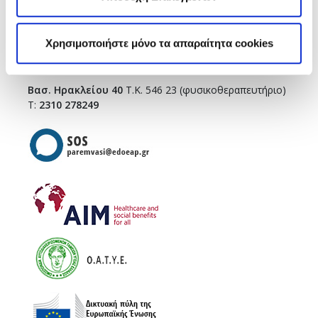
Τσιμισκή 43
(κεντρικό κτήριο),
Τ.Κ. 546 23
Χρησιμοποιήστε μόνο τα απαραίτητα cookies
T.:
2310 278271
infothes@edoeap.gr
Βασ. Ηρακλείου 40
Τ.Κ. 546 23 (φυσικοθεραπευτήριο)
Τ:
2310 278249