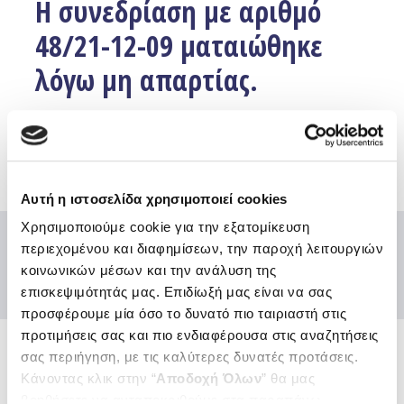
Η συνεδρίαση με αριθμό
48/21-12-09 ματαιώθηκε
λόγω μη απαρτίας.
Facebook
Twitter
Email
Αυτή η ιστοσελίδα χρησιμοποιεί cookies
Χρησιμοποιούμε cookie για την εξατομίκευση
περιεχομένου και διαφημίσεων, την παροχή λειτουργιών
κοινωνικών μέσων και την ανάλυση της
επισκεψιμότητάς μας. Επιδίωξή μας είναι να σας
προσφέρουμε μία όσο το δυνατό πιο ταιριαστή στις
προτιμήσεις σας και πιο ενδιαφέρουσα στις αναζητήσεις
σας περιήγηση, με τις καλύτερες δυνατές προτάσεις.
Ενώσεις και Ομοσπονδίες
Κάνοντας κλικ στην “
Αποδοχή Όλων
” θα μας
βοηθήσετε να ανταποκριθούμε στα παραπάνω.