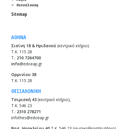
Θεσσαλονίκη
Sitemap
ΑΘΗΝΑ
Σισίνη 18 & Ηριδανού
(κεντρικό κτήριο)
Τ.Κ. 115 28
T.:
210 7264700
info
@edoeap.gr
Ορμινίου 38
Τ.Κ. 115 28
ΘΕΣΣΑΛΟΝΙΚΗ
Τσιμισκή 43
(κεντρικό κτήριο),
Τ.Κ. 546 23
T.:
2310 278271
infothes@edoeap.gr
Βασ. Ηρακλείου 40
Τ.Κ. 546 23 (φυσικοθεραπευτήριο)