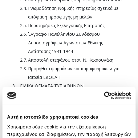
2.4.
Γνωμοδότηση Νομικής Υπηρεσίας σχετικά με
απόφαση προσφυγής μη μελών
2.5.
Παρατηρήσεις Εξελεγκτικής Επιτροπής
2.6.
Έγγραφο Πανελληνίου Συνδέσμου
Δημοσιογράφων Αγωνιστών Εθνικής
Αντίστασης 1941-1944
2.7.
Αποστολή στεφάνου στον Ν. Κακαουνάκη
2.8.
Προμήθεια φαρμάκων και παραφαρμάκων για
ιατρεία ΕΔΟΕΑΠ
3.
ΕΙΔΙΚΑ ΘΕΜΑΤΑ ΤΥΠ ΑΘΗΝΩΝ
4.
ΕΙΔΙΚΑ ΘΕΜΑΤΑ ΤΥΠ ΘΕΣΣΑΛΟΝΙΚΗΣ
5.
ΑΝΑΘΕΣΗ ΕΡΓΟΥ ΓΙΑ ΔΗΜΙΟΥΡΓΙΑ ΧΩΡΟΥ
ΚΑΠΝΙΣΤΩΝ
Αυτή η ιστοσελίδα χρησιμοποιεί cookies
6.
ΣΥΖΗΤΗΣΗ ΚΑΙ ΕΝΗΜΕΡΩΣΗ ΓΙΑ ΤΟ ΑΣΦΑΛΙΣΤΙΚΟ
Χρησιμοποιούμε cookie για την εξατομίκευση
ΤΩΝ ΕΡΓΑΖΟΜΕΝΩΝ ΙΑΤΡΩΝ
περιεχομένου και διαφημίσεων, την παροχή λειτουργιών
7.
ΜΕΤΑΒΟΛΕΣ ΜΗΤΡΩΟΥ – ΔΙΑΓΡΑΦΕΣ ΜΕΛΩΝ