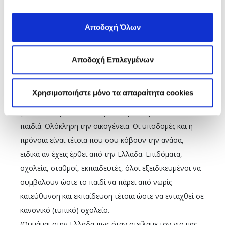
στο Πανεπιστήμιο La Trobe της Μελβούρνης στην
Αυστραλία, στο σχετικό τμήμα έρευνας και εκπαίδευσης
Αποδοχή Όλων
για τα αυτιστικά παιδιά. A state of Art, στο πεδίο.
Αξιοποίησα τη διπλή υπηκοότητά μας και μετοικίσαμε
Αποδοχή Επιλεγμένων
Down Under.
Βιώσαμε μια τεράστια διαφορά μιας κοινωνίας η οποία
Χρησιμοποιήστε μόνο τα απαραίτητα cookies
αντιμετωπίζει τον Αυτισμό κοιτώντας στα μάτια τους
γονείς και αγκαλιάζοντας με άπειρους τρόπους τα
παιδιά. Ολόκληρη την οικογένεια. Οι υποδομές και η
πρόνοια είναι τέτοια που σου κόβουν την ανάσα,
ειδικά αν έχεις έρθει από την Ελλάδα. Επιδόματα,
σχολεία, σταθμοί, εκπαιδευτές, όλοι εξειδικευμένοι να
συμβάλουν ώστε το παιδί να πάρει από νωρίς
κατεύθυνση και εκπαίδευση τέτοια ώστε να ενταχθεί σε
κανονικό (τυπικό) σχολείο.
(Θυμάμαι στην Ελλάδα πως όταν στείλαμε τον γιο μας