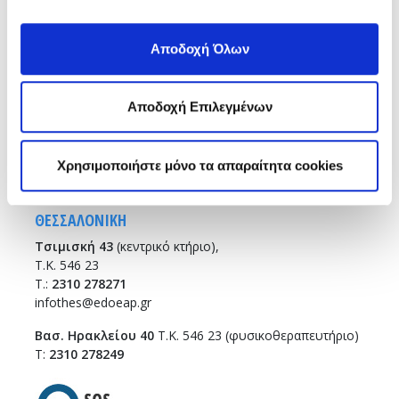
Αποδοχή Όλων
ΑΘΗΝΑ
Σισίνη 18 & Ηριδανού
(κεντρικό κτήριο)
Τ.Κ. 115 28
Αποδοχή Επιλεγμένων
T.:
210 7264700
info
@edoeap.gr
Χρησιμοποιήστε μόνο τα απαραίτητα cookies
Ορμινίου 38
Τ.Κ. 115 28
ΘΕΣΣΑΛΟΝΙΚΗ
Τσιμισκή 43
(κεντρικό κτήριο),
Τ.Κ. 546 23
T.:
2310 278271
infothes@edoeap.gr
Βασ. Ηρακλείου 40
Τ.Κ. 546 23 (φυσικοθεραπευτήριο)
Τ:
2310 278249