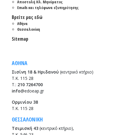
Αποστολή Ηλ. Μηνύματος
Emails και τηλέφωνα εξυπηρέτησης
Βρείτε μας εδώ
Αθήνα
Θεσσαλονίκη
Sitemap
ΑΘΗΝΑ
Σισίνη 18 & Ηριδανού
(κεντρικό κτήριο)
Τ.Κ. 115 28
T.:
210 7264700
info
@edoeap.gr
Ορμινίου 38
Τ.Κ. 115 28
ΘΕΣΣΑΛΟΝΙΚΗ
Τσιμισκή 43
(κεντρικό κτήριο),
Τ.Κ. 546 23