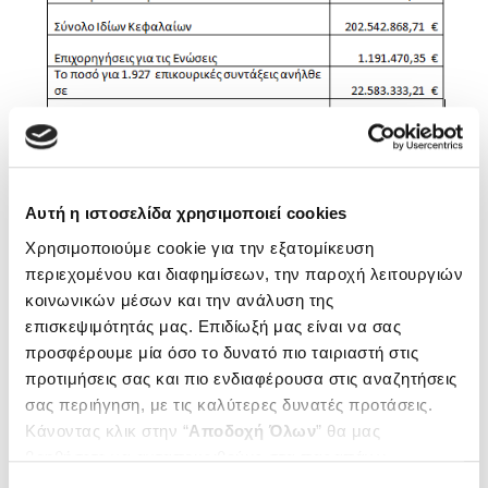
Αυτή η ιστοσελίδα χρησιμοποιεί cookies
ΑΝΑΛΥΣΗ ΤΟΥ ΕΛΛΕΙΜΜΑΤΟΣ 2011
Χρησιμοποιούμε cookie για την εξατομίκευση
Τα Καθαρά Αποτελέσματα από την χρήση 2011
περιεχομένου και διαφημίσεων, την παροχή λειτουργιών
διαμορφώθηκαν στο ποσό των
κοινωνικών μέσων και την ανάλυση της
-22.535.754,42 €, έλλειμμα το οποίο, όπως και το
επισκεψιμότητάς μας. Επιδίωξή μας είναι να σας
προσφέρουμε μία όσο το δυνατό πιο ταιριαστή στις
προηγούμενο έτος, οφείλεται
προτιμήσεις σας και πιο ενδιαφέρουσα στις αναζητήσεις
κυρίως:
σας περιήγηση, με τις καλύτερες δυνατές προτάσεις.
1. Στη μείωση των εσόδων κατά 12.210.307,60 €,
Κάνοντας κλικ στην “
Αποδοχή Όλων
” θα μας
ποσοστό 21,20%, σε σχέση με το
βοηθήσετε να ανταποκριθούμε στα παραπάνω.
2010 και ειδικότερα (λόγω της σημαντικής πτώσης της
Μπορείτε επίσης να επεξεργαστείτε ποια cookies σας