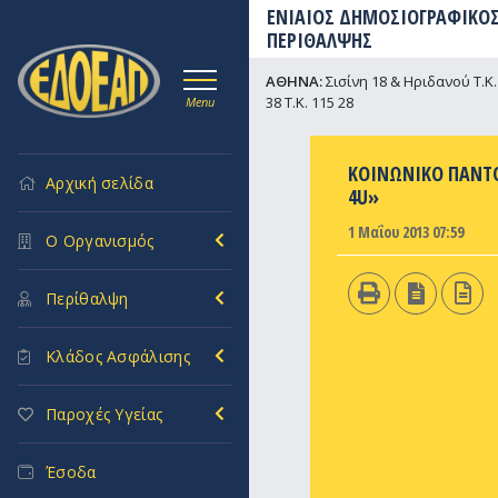
ΕΝΙΑΙΟΣ ΔΗΜΟΣΙΟΓΡΑΦΙΚΟΣ
ΠΕΡΙΘΑΛΨΗΣ
ΑΘΗΝΑ:
Σισίνη 18 & Ηριδανού Τ.Κ. 
38 Τ.Κ. 115 28
Menu
ΚΟΙΝΩΝΙΚΟ ΠΑΝΤ
Αρχική σελίδα
4U»
1 Μαΐου 2013 07:59
Ο Οργανισμός
Περίθαλψη
Κλάδος Ασφάλισης
Παροχές Υγείας
Έσοδα