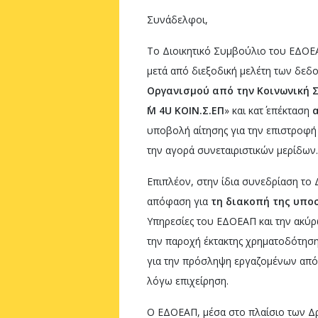
Συνάδελφοι,
Το Διοικητικό Συμβούλιο του ΕΔΟΕΑ
μετά από διεξοδική μελέτη των δεδ
Οργανισμού από την
Κοινωνική 
M
4
U
ΚΟΙΝ.Σ.ΕΠ
» και κατ΄ επέκταση
α
υποβολή αίτησης για την επιστροφή 
την αγορά συνεταιριστικών μερίδων.
Επιπλέον, στην ίδια συνεδρίαση το
απόφαση για
τη διακοπή της υπο
Υπηρεσίες του ΕΔΟΕΑΠ και την ακύ
την παροχή έκτακτης χρηματοδότησης
για την πρόσληψη εργαζομένων από 
λόγω επιχείρηση.
Ο ΕΔΟΕΑΠ, μέσα στο πλαίσιο των Δρ