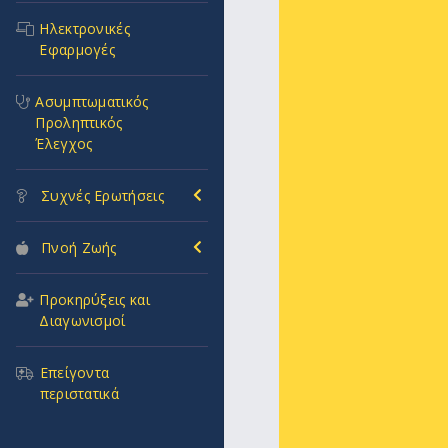
Ηλεκτρονικές
Εφαρμογές
Ασυμπτωματικός
Προληπτικός
Έλεγχος
Συχνές Ερωτήσεις
Πνοή Ζωής
Προκηρύξεις και
Διαγωνισμοί
Επείγοντα
περιστατικά