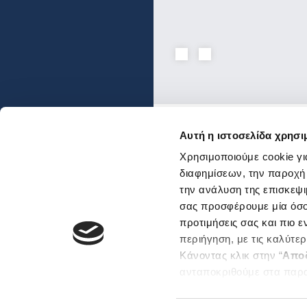
Αυτή η ιστοσελίδα χρησι
Ενώσεις και Ομοσπον
Χρησιμοποιούμε cookie γι
Χρήσιμοι κόμβοι
διαφημίσεων, την παροχή
την ανάλυση της επισκεψι
Επικοινωνία
Αποστολή Ηλ. Μηνύμα
σας προσφέρουμε μία όσο 
Emails και τηλέφωνα
προτιμήσεις σας και πιο 
εξυπηρέτησης
περιήγηση, με τις καλύτε
Βρείτε μας εδώ
Κάνοντας κλικ στην “
Απο
Αθήνα
ανταποκριθούμε στα παρ
Θεσσαλονίκη
Μπορείτε επίσης να επεξε
Sitemap
ενδιαφέρουν και να επιλέ