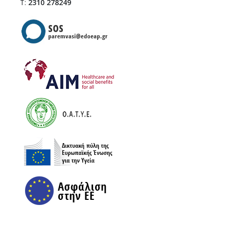
Τ:
2310 278249