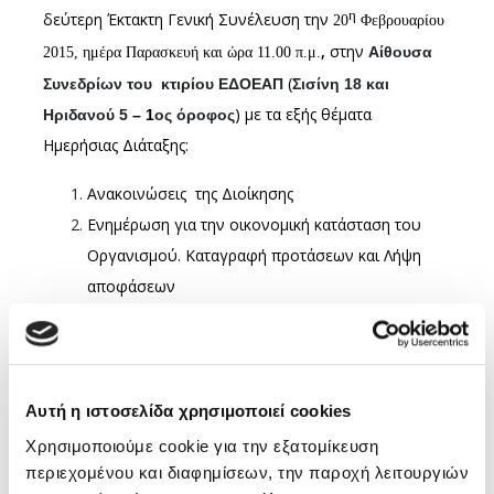
η
δεύτερη Έκτακτη Γενική Συνέλευση την
20
Φεβρουαρίου
,
στην
Αίθουσα
2015, ημέρα Παρασκευή και ώρα 11.00 π.μ.
(
Συνεδρίων του
κτιρίου ΕΔΟΕΑΠ
Σισίνη 18 και
) με τα εξής θέματα
Ηριδανού 5
– 1
ος όροφος
Ημερήσιας Διάταξης:
Ανακοινώσεις
της Διοίκησης
Ενημέρωση για την οικονομική κατάσταση του
Οργανισμού. Καταγραφή προτάσεων και Λήψη
αποφάσεων
Ανακοίνωση ημερομηνοχρονολογίας αρχαιρεσιών
για την ανάδειξη του νέου Διοικητικού
Συμβουλίου του Ε.Δ.Ο.Ε.Α.Π. και της νέας
Εξελεγκτικής Επιτροπής
Αυτή η ιστοσελίδα χρησιμοποιεί cookies
Χρησιμοποιούμε cookie για την εξατομίκευση
Σ
ε περίπτωση που δεν θα επιτευχθεί η νόμιμη απαρτία
περιεχομένου και διαφημίσεων, την παροχή λειτουργιών
(παρόντες το 1/4 του αριθμού των μετόχων-μελών), η