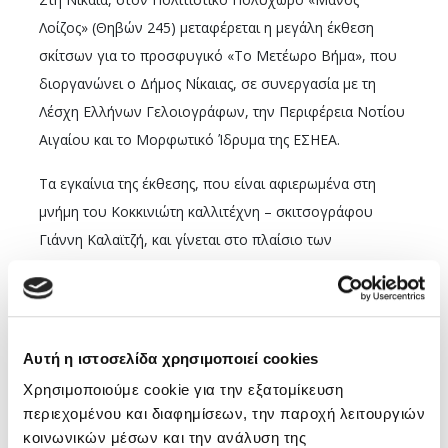
Λοίζος» (Θηβών 245) μεταφέρεται η μεγάλη έκθεση
σκίτσων για το προσφυγικό «Το Μετέωρο Βήμα», που
διοργανώνει ο Δήμος Νίκαιας, σε συνεργασία με τη
Λέσχη Ελλήνων Γελοιογράφων, την Περιφέρεια Νοτίου
Αιγαίου και το Μορφωτικό Ίδρυμα της ΕΣΗΕΑ.
Τα εγκαίνια της έκθεσης, που είναι αφιερωμένα στη
μνήμη του Κοκκινιώτη καλλιτέχνη – σκιτσογράφου
Γιάννη Καλαϊτζή, και γίνεται στο πλαίσιο των
εκδηλώσεων μνήμης για τη Μικρασιατική Καταστροφή
του Δήμου Νίκαιας – Αγ. Ι. Ρέντη, θα
πραγματοποιηθούν την Δευτέρα, 26 Σεπτεμβρίου
2016, ώρα 7.30 μ.μ. Η έκθεση θα διαρκέσει έως τις 2
Αυτή η ιστοσελίδα χρησιμοποιεί cookies
Οκτωβρίου, ώρες 10 π.μ. – 13.00 και 18.30 – 22.30.
Χρησιμοποιούμε cookie για την εξατομίκευση
περιεχομένου και διαφημίσεων, την παροχή λειτουργιών
Στην έκθεση, που έχει ήδη παρουσιαστεί στα νησιά του
κοινωνικών μέσων και την ανάλυση της