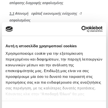
απόφασης διαγραφής ασφαλισμένης
5.3
Απονομή εφάπαξ οικονομικής ενίσχυσης -1
ασφαλισμένος
5.4
Παράταση συνταξιοδότησης λόγω αναπηρίας – 1
ασφαλισμένος
Αυτή η ιστοσελίδα χρησιμοποιεί cookies
5.5
Αίτηση διακανονισμού οφειλών από εισφορές κλάδου
Χρησιμοποιούμε cookie για την εξατομίκευση
ασθενείας – 1 ασφαλισμένος
περιεχομένου και διαφημίσεων, την παροχή λειτουργιών
κοινωνικών μέσων και την ανάλυση της
5.6
Διάφορα ασφαλιστικά θέματα – 3 ασφαλισμένοι
επισκεψιμότητάς μας. Επιδίωξή μας είναι να σας
5.7
Συμπληρωματικά στοιχεία για χορήγηση επιπλέον
προσφέρουμε μία όσο το δυνατό πιο ταιριαστή στις
προτιμήσεις σας και πιο ενδιαφέρουσα στις αναζητήσεις
επιδόματος ασθενείας ασφαλισμένου
σας περιήγηση, με τις καλύτερες δυνατές προτάσεις.
Θέμα 6
: Επιλογή υποψηφίου για κάλυψη θέσης
Κάνοντας κλικ στην “
Αποδοχή Όλων
” θα μας
βοηθήσετε να ανταποκριθούμε στα παραπάνω.
Διευθυντή
(
Εισηγητής & Υπεύθυνος: Πρόεδρος Δ.Σ.)
Μπορείτε επίσης να επεξεργαστείτε ποια cookies σας
Επιλογή