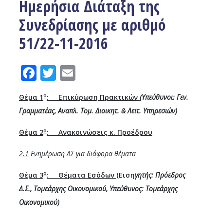
Ημερήσια Διάταξη της
Συνεδρίασης με αριθμό
51/22-11-2016
Facebook
Twitter
Email
ο
Θέμα 1
: Επικύρωση Πρακτικών
(Υπεύθυνοι: Γεν.
Γραμματέας, Αναπλ. Τομ. Διοικητ. & Λειτ. Υπηρεσιών)
ο
Θέμα 2
: Ανακοινώσεις κ. Προέδρου
2.1
Ενημέρωση ΔΣ για διάφορα θέματα
ο
Θέμα 3
: Θέματα Εσόδων (
Ειση
γητής: Πρόεδρος
Δ.Σ., Τομεάρχης Οικονομικού, Υπεύθυνος: Τομεάρχης
Οικονομικού)