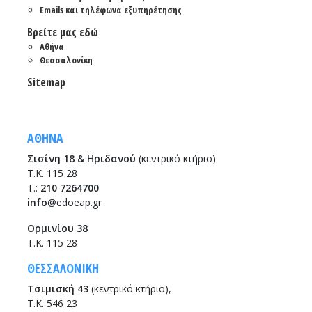
Emails και τηλέφωνα εξυπηρέτησης
Βρείτε μας εδώ
Αθήνα
Θεσσαλονίκη
Sitemap
ΑΘΗΝΑ
Σισίνη 18 & Ηριδανού
(κεντρικό κτήριο)
Τ.Κ. 115 28
T.:
210 7264700
info
@edoeap.gr
Ορμινίου 38
Τ.Κ. 115 28
ΘΕΣΣΑΛΟΝΙΚΗ
Τσιμισκή 43
(κεντρικό κτήριο),
Τ.Κ. 546 23