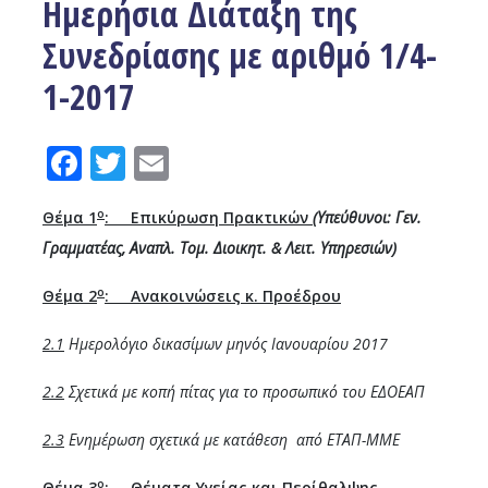
Ημερήσια Διάταξη της
Συνεδρίασης με αριθμό 1/4-
1-2017
Facebook
Twitter
Email
ο
Θέμα 1
: Επικύρωση Πρακτικών
(Υπεύθυνοι: Γεν.
Γραμματέας, Αναπλ. Τομ. Διοικητ. & Λειτ. Υπηρεσιών)
ο
Θέμα 2
: Ανακοινώσεις κ. Προέδρου
2.1
Ημερολόγιο δικασίμων μηνός Ιανουαρίου 2017
2.2
Σχετικά με κοπή πίτας για το προσωπικό του ΕΔΟΕΑΠ
2.3
Ενημέρωση σχετικά με κατάθεση από ΕΤΑΠ-ΜΜΕ
ο
Θέμα 3
:
Θέματα Υγείας και Περίθαλψης