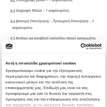
4.3
Διαγραφές Μελών – 1 ασφαλισμένος
4.4
Α
πονομή Επικούρησης – Προσωρινή Επικούρηση – 3
ασφαλισμένοι
4.5
Αιτήσεις για καταβολή υπολοίπου ποσού εγκεκριμένης
εφάπαξ οικονομικής ενίσχυσης – 1 ασφαλισμένος
4.
6
Τακτοποίηση εισφορών από εταιρεία & ασφάλιση
εργαζόμενου
Αυτή η ιστοσελίδα χρησιμοποιεί cookies
Χρησιμοποιούμε cookie για την εξατομίκευση
4.7
Αιτήσεις για κατ΄εξαίρεση υπαγωγή στην ασφάλιση του
περιεχομένου και διαφημίσεων, την παροχή λειτουργιών
ΕΔΟΕΑΠ λόγω κατ΄εξαίρεση ασφάλισης στο ΕΤΑΠ ΜΜΕ – 2
κοινωνικών μέσων και την ανάλυση της
ασφαλισμένοι
επισκεψιμότητάς μας. Επιδίωξή μας είναι να σας
προσφέρουμε μία όσο το δυνατό πιο ταιριαστή στις
4.8
Διάφορα ασφαλιστικά θέματα – 19 Ασφαλισμένοι
προτιμήσεις σας και πιο ενδιαφέρουσα στις αναζητήσεις
σας περιήγηση, με τις καλύτερες δυνατές προτάσεις.
4.9
Υπαγωγή στην ασφάλιση του ΕΔΟΕΑΠ λόγω εργασίας σε