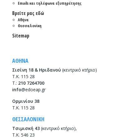
Emails και τηλέφωνα εξυπηρέτησης
Βρείτε μας εδώ
Αθήνα
Θεσσαλονίκη
Sitemap
ΑΘΗΝΑ
Σισίνη 18 & Ηριδανού
(κεντρικό κτήριο)
Τ.Κ. 115 28
T.:
210 7264700
info
@edoeap.gr
Ορμινίου 38
Τ.Κ. 115 28
ΘΕΣΣΑΛΟΝΙΚΗ
Τσιμισκή 43
(κεντρικό κτήριο),
Τ.Κ. 546 23