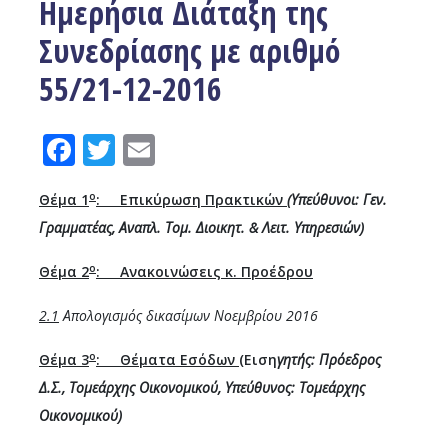
Ημερήσια Διάταξη της
Συνεδρίασης με αριθμό
55/21-12-2016
Facebook
Twitter
Email
ο
Θέμα 1
: Επικύρωση Πρακτικών
(Υπεύθυνοι: Γεν.
Γραμματέας, Αναπλ. Τομ. Διοικητ. & Λειτ. Υπηρεσιών)
ο
Θέμα 2
: Ανακοινώσεις κ. Προέδρου
2.1
Απολογισμός δικασίμων Νοεμβρίου 2016
ο
Θέμα 3
: Θέματα Εσόδων (
Ειση
γητής: Πρόεδρος
Δ.Σ., Τομεάρχης Οικονομικού, Υπεύθυνος: Τομεάρχης
Οικονομικού)