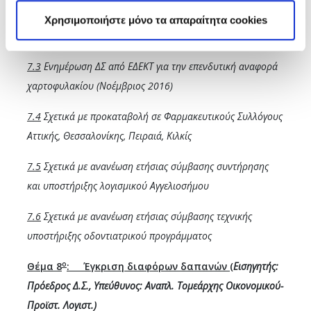
12-2016
έως 18-12-2016
Χρησιμοποιήστε μόνο τα απαραίτητα cookies
7.2
Συνεδριάσεις Δ.Σ. Ιανουαρίου 2017
7.3
Ενημέρωση ΔΣ από ΕΔΕΚΤ για την επενδυτική
αναφορά
χαρτοφυλακίου (Νοέμβριος 2016)
7.4
Σχετικά με προκαταβολή σε Φαρμακευτικούς Συλλόγους
Αττικής, Θεσσαλονίκης, Πειραιά, Κιλκίς
7.5
Σχετικά με ανανέωση ετήσιας σύμβασης συντήρησης
και υποστήριξης λογισμικού Αγγελιοσήμου
7.6
Σχετικά με ανανέωση ετήσιας σύμβασης τεχνικής
υποστήριξης οδοντιατρικού προγράμματος
ο
Θέμα 8
: Έγκριση διαφόρων δαπανών
(
Εισηγητής:
Πρόεδρος Δ.Σ., Υπεύθυνος: Αναπλ. Τομεάρχης Οικονομικού-
Προϊστ. Λογιστ.)