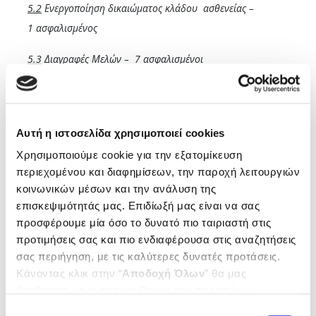
5.2
Ενεργοποίηση δικαιώματος κλάδου ασθενείας –
1
ασφαλισμένος
5.3
Διαγραφές Μελών – 7 ασφαλισμένοι
5.4
Απονομή Εφάπαξ Οικονομικής Ενίσχυσης με
διαδοχική
ασφάλιση- 4 ασφαλισμένοι
Αυτή η ιστοσελίδα χρησιμοποιεί cookies
5.5
Παράταση συνταξιοδότησης λόγω αναπηρίας –
Χρησιμοποιούμε cookie για την εξατομίκευση
1
ασφαλισμένος
περιεχομένου και διαφημίσεων, την παροχή λειτουργιών
κοινωνικών μέσων και την ανάλυση της
5.6
Ενημερωτικό σημείωμα σχετικά με την πληρωμή
επισκεψιμότητάς μας. Επιδίωξή μας είναι να σας
επικούρησης
– 2 ασφαλισμένοι
προσφέρουμε μία όσο το δυνατό πιο ταιριαστή στις
προτιμήσεις σας και πιο ενδιαφέρουσα στις αναζητήσεις
5.7
Αιτήσεις διακανονισμού οφειλών από εισφορές
σας περιήγηση, με τις καλύτερες δυνατές προτάσεις.
κλάδου
ασθενείας – 2 ασφαλισμένοι
Κάνοντας κλικ στην “
Αποδοχή Όλων
” θα μας
βοηθήσετε να ανταποκριθούμε στα παραπάνω.
5.8
Αίτηση διακανονισμού οφειλής χρήσης ΤΥΠ – 1
Μπορείτε επίσης να επεξεργαστείτε ποια cookies σας
Επιλογή
ασφαλισμένος