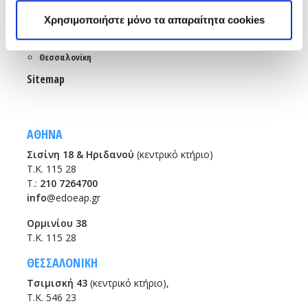
Emails και τηλέφωνα εξυπηρέτησης
Χρησιμοποιήστε μόνο τα απαραίτητα cookies
Βρείτε μας εδώ
Αθήνα
Θεσσαλονίκη
Sitemap
ΑΘΗΝΑ
Σισίνη 18 & Ηριδανού
(κεντρικό κτήριο)
Τ.Κ. 115 28
T.:
210 7264700
info
@edoeap.gr
Ορμινίου 38
Τ.Κ. 115 28
ΘΕΣΣΑΛΟΝΙΚΗ
Τσιμισκή 43
(κεντρικό κτήριο),
Τ.Κ. 546 23