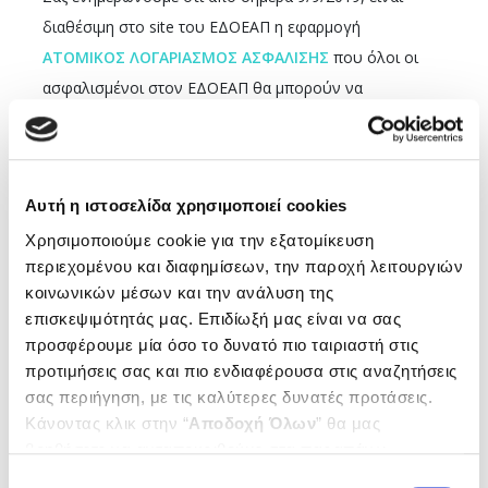
διαθέσιμη στο site του ΕΔΟΕΑΠ η εφαρμογή
ΑΤΟΜΙΚΟΣ ΛΟΓΑΡΙΑΣΜΟΣ ΑΣΦΑΛΙΣΗΣ
που όλοι οι
ασφαλισμένοι στον ΕΔΟΕΑΠ θα μπορούν να
ενημερώνονται και να εκτυπώνουν την ασφαλιστική
τους ιστορία από 1/12/2017. Η εφαρμογή είναι
διαθέσιμη στο site του ΕΔΟΕΑΠ και η εισαγωγή στο
Αυτή η ιστοσελίδα χρησιμοποιεί cookies
σύστημα γίνεται με του κωδικούς taxisnet του εκάστοτε
ασφαλισμένου.
Χρησιμοποιούμε cookie για την εξατομίκευση
περιεχομένου και διαφημίσεων, την παροχή λειτουργιών
Για πληροφορίες σε ό,τι αφορά την εφαρμογή
κοινωνικών μέσων και την ανάλυση της
ΑΤΟΜΙΚΟΣ ΛΟΓΑΡΙΑΣΜΟΣ ΑΣΦΑΛΙΣΗΣ, μπορείτε να
επισκεψιμότητάς μας. Επιδίωξή μας είναι να σας
προσφέρουμε μία όσο το δυνατό πιο ταιριαστή στις
απευθύνεστε στα τηλέφωνα:
προτιμήσεις σας και πιο ενδιαφέρουσα στις αναζητήσεις
210 7264368, 210 7264396.
σας περιήγηση, με τις καλύτερες δυνατές προτάσεις.
Κάνοντας κλικ στην “
Αποδοχή Όλων
” θα μας
ΓΙΑ ΤΟ Δ.Σ. ΤΟΥ ΕΔΟΕΑΠ
βοηθήσετε να ανταποκριθούμε στα παραπάνω.
Μπορείτε επίσης να επεξεργαστείτε ποια cookies σας
Επιλογή