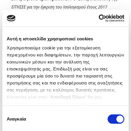
ΕΙΤΗΣΕΕ για την έγκριση του Ισολογισμού έτους 2017
(συν.4 αριθ. πρωτ.748/20-9-2018)
2.3 Επιστολή της ΕΙΤΗΣΕΕ για τη σύναψη σύμβασης με
νοσηλευτικά ιδρύματα
(συν.5 αριθ. πρωτ.1057/14-11-
Αυτή η ιστοσελίδα χρησιμοποιεί cookies
2018)
Χρησιμοποιούμε cookie για την εξατομίκευση
περιεχομένου και διαφημίσεων, την παροχή λειτουργιών
2.4 Επιστολή κ. Καρούτζου
(συν.6 αριθ. πρωτ.1032/9-11-
κοινωνικών μέσων και την ανάλυση της
2018)
επισκεψιμότητάς μας. Επιδίωξή μας είναι να σας
προσφέρουμε μία όσο το δυνατό πιο ταιριαστή στις
2.5 Επιστολή κας Αντωνιάδου
(συν.7 αριθ. πρωτ.755/24-9-
προτιμήσεις σας και πιο ενδιαφέρουσα στις αναζητήσεις
2018)
σας περιήγηση, με τις καλύτερες δυνατές προτάσεις.
Κάνοντας κλικ στην “
Αποδοχή Όλων
” θα μας
βοηθήσετε να ανταποκριθούμε στα παραπάνω.
Μπορείτε επίσης να επεξεργαστείτε ποια cookies σας
Επιλογή
ενδιαφέρουν και να επιλέξετε από τα παρακάτω με την
Αναγκαία
συγκατάθεσης
“
Αποδοχή επιλογών
”. Μπορείτε να ενημερωθείτε