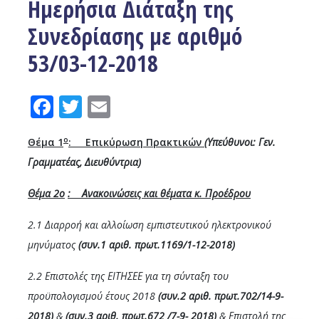
Ημερήσια Διάταξη της
Συνεδρίασης με αριθμό
53/03-12-2018
Facebook
Twitter
Email
ο
Θέμα 1
: Επικύρωση Πρακτικών
(Υπεύθυνοι: Γεν.
Γραμματέας, Διευθύντρια)
Θέμα 2
o
: Ανακοινώσεις και θέματα κ. Προέδρου
2.1
Διαρροή και αλλοίωση εμπιστευτικού ηλεκτρονικού
μηνύματος
(συν.1 αριθ. πρωτ.1169/1-12-2018)
2.2 Επιστολές της ΕΙΤΗΣΕΕ για τη σύνταξη του
προϋπολογισμού έτους 2018
(συν.2 αριθ. πρωτ.702/14-9-
2018)
&
(συν.3 αριθ. πρωτ.672 /7-9- 2018)
& Επιστολή της