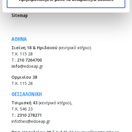
Αθήνα
Θεσσαλονίκη
Sitemap
ΑΘΗΝΑ
Σισίνη 18 & Ηριδανού
(κεντρικό κτήριο)
Τ.Κ. 115 28
T.:
210 7264700
info
@edoeap.gr
Ορμινίου 38
Τ.Κ. 115 28
ΘΕΣΣΑΛΟΝΙΚΗ
Τσιμισκή 43
(κεντρικό κτήριο),
Τ.Κ. 546 23
T.:
2310 278271
infothes@edoeap.gr