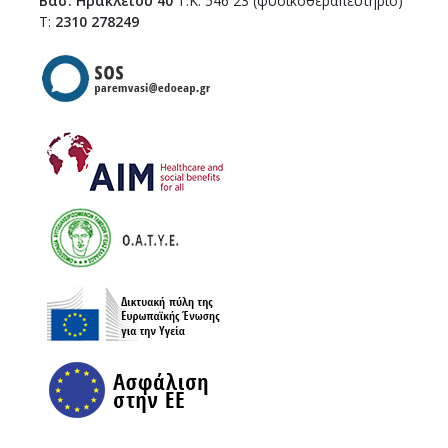
Βασ. Ηρακλείου 40
Τ.Κ. 546 23 (φυσικοθεραπευτήριο)
Τ:
2310 278249