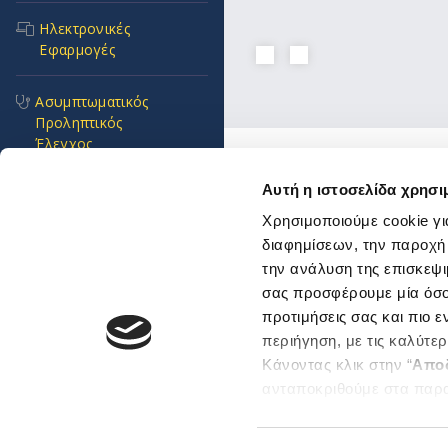
Ηλεκτρονικές
Εφαρμογές
Ασυμπτωματικός
Προληπτικός
Έλεγχος
Ενώσεις και Ομοσπον
Αυτή η ιστοσελίδα χρησι
Συχνές Ερωτήσεις
Χρήσιμοι κόμβοι
Χρησιμοποιούμε cookie γι
διαφημίσεων, την παροχή
Πνοή Ζωής
Επικοινωνία
την ανάλυση της επισκεψι
Αποστολή Ηλ. Μηνύμα
σας προσφέρουμε μία όσο 
Emails και τηλέφωνα
Προκηρύξεις και
εξυπηρέτησης
προτιμήσεις σας και πιο 
Διαγωνισμοί
περιήγηση, με τις καλύτε
Βρείτε μας εδώ
Κάνοντας κλικ στην “
Απο
Αθήνα
Επείγοντα
Θεσσαλονίκη
ανταποκριθούμε στα παρ
περιστατικά
Μπορείτε επίσης να επεξε
Sitemap
ενδιαφέρουν και να επιλέ