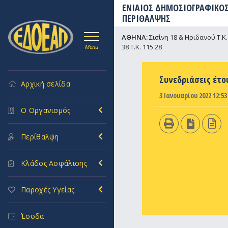
ΕΝΙΑΙΟΣ ΔΗΜΟΣΙΟΓΡΑΦΙΚΟΣ
ΠΕΡΙΘΑΛΨΗΣ
ΑΘΗΝΑ:
Σισίνη 18 & Ηριδανού Τ.Κ. 
38 Τ.Κ. 115 28
Menu
Συνεδριάσεις έτο
Αρχική σελίδα
3 Ιανουαρίου 2022 12:53
Ο Οργανισμός
Περίθαλψη
Κλάδος Ασφάλισης
Παροχές Υγείας
Έσοδα