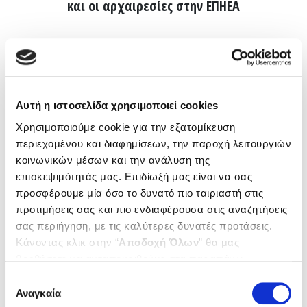
και οι αρχαιρεσίες στην ΕΠΗΕΑ
Με την υγειονομική συνδρομή του ΕΔΟΕΑΠ
διενεργούνται οι εκλογές στην ΕΠΗΕΑ, από σήμερα 21
Φεβρουαρίου έως και τις 27 Φεβρουαρίου 2022.
Αυτή η ιστοσελίδα χρησιμοποιεί cookies
Κλιμάκιο του Οργανισμού διενεργεί rapid test έναντι
Χρησιμοποιούμε cookie για την εξατομίκευση
περιεχομένου και διαφημίσεων, την παροχή λειτουργιών
της Covid-19 στην ΕΠΗΕΑ και ειδικευμένη νοσηλεύτρια
κοινωνικών μέσων και την ανάλυση της
θα χειριστεί, εάν χρειαστεί, τον απινιδωτή εντός του
επισκεψιμότητάς μας. Επιδίωξή μας είναι να σας
κτηρίου της Ένωσης.
προσφέρουμε μία όσο το δυνατό πιο ταιριαστή στις
προτιμήσεις σας και πιο ενδιαφέρουσα στις αναζητήσεις
Επίσης, ο ΕΔΟΕΑΠ έχει προμηθεύσει την ΕΠΗΕΑ με
σας περιήγηση, με τις καλύτερες δυνατές προτάσεις.
μάσκες υψηλής προστασίας που χορηγούνται στους
Κάνοντας κλικ στην “
Αποδοχή Όλων
” θα μας
εκλογείς, τα μέλη της Εφορευτικής Επιτροπής και τους
βοηθήσετε να ανταποκριθούμε στα παραπάνω.
εργαζομένους της Ένωσης για τη μέγιστη δυνατή
Μπορείτε επίσης να επεξεργαστείτε ποια cookies σας
Επιλογή
ασφάλεια κατά τη διάρκεια της εκλογικής διαδικασίας.
ενδιαφέρουν και να επιλέξετε από τα παρακάτω με την
Αναγκαία
συγκατάθεσης