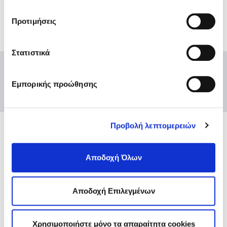
“
Αποδοχή επιλογών
”. Μπορείτε να ενημερωθείτε
σχετικά με τα cookies κάνοντας
κλικ εδώ
. Όπως και
Προτιμήσεις
στην “Προβολή λεπτομερειών”.
Στατιστικά
Εμπορικής προώθησης
Προβολή λεπτομερειών
Ενώσεις και Ομοσπονδίες
Αποδοχή Όλων
Χρήσιμοι κόμβοι
Επικοινωνία
Αποστολή Ηλ. Μηνύματος
Αποδοχή Επιλεγμένων
Emails και τηλέφωνα εξυπηρέτησης
Βρείτε μας εδώ
Αθήνα
Χρησιμοποιήστε μόνο τα απαραίτητα cookies