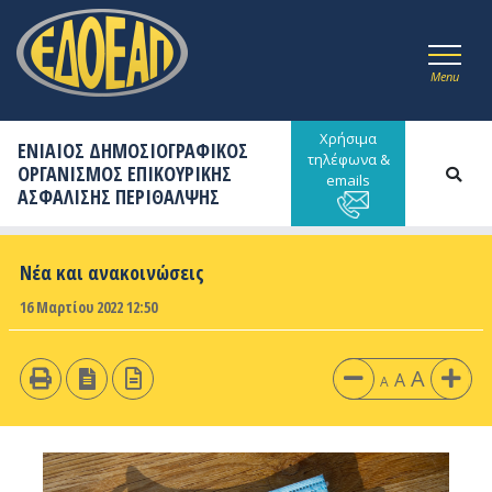
Menu
Χρήσιμα
ΕΝΙΑΙΟΣ ΔΗΜΟΣΙΟΓΡΑΦΙΚΟΣ
τηλέφωνα &
ΟΡΓΑΝΙΣΜΟΣ ΕΠΙΚΟΥΡΙΚΗΣ
emails
ΑΣΦΑΛΙΣΗΣ ΠΕΡΙΘΑΛΨΗΣ
Νέα και ανακοινώσεις
16 Μαρτίου 2022 12:50
A
A
A