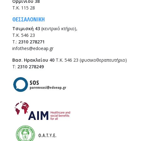
Ορμινίου 38
Τ.Κ. 115 28
ΘΕΣΣΑΛΟΝΙΚΗ
Τσιμισκή 43
(κεντρικό κτήριο),
Τ.Κ. 546 23
T.:
2310 278271
infothes@edoeap.gr
Βασ. Ηρακλείου 40
Τ.Κ. 546 23 (φυσικοθεραπευτήριο)
Τ:
2310 278249