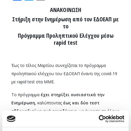
ΑΝΑΚΟΙΝΩΣΗ
Στήριξη στην Ενημέρωση από τον ΕΔΟΕΑΠ με
το
Πρόγραμμα Προληπτικού Ελέγχου μέσω
rapid test
Έως το τέλος Μαρτίου συνεχίζεται το πρόγραμμα
προληπτικού ελέγχου του ΕΔΟΕΑΠ έναντι της covid-19
με rapid test στα ΜΜΕ.
Το πρόγραμμα
έχει στηρίξει ουσιαστικά την
Ενημέρωση
, καλύπτοντας
έως και δύο τεστ
εβδομαδιαίως ανά εργαζόμενο
, με έμφαση σε όλους
όσοι εκτίθενται περισσότερο στην πανδημία κατά την
άσκηση των καθηκόντων τους.