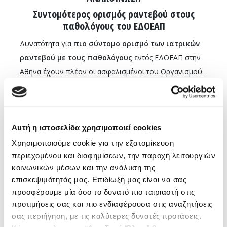
Συντομότερος ορισμός ραντεβού στους
παθολόγους του ΕΔΟΕΑΠ
Δυνατότητα για
πιο σύντομο ορισμό των ιατρικών
ραντεβού με τους παθολόγους
εντός ΕΔΟΕΑΠ στην
Αθήνα έχουν πλέον οι ασφαλισμένοι του Οργανισμού.
Από σήμερα αυξάνεται ο αριθμός των
εξυπηρετούμενων ασφαλισμένων.
Παράλληλα διατηρούνται όλα τα υγειονομικά
Αυτή η ιστοσελίδα χρησιμοποιεί cookies
πρωτόκολλα και μέτρα για την προστασία τόσο των
Χρησιμοποιούμε cookie για την εξατομίκευση
ασφαλισμένων όσο και των εργαζομένων του
περιεχομένου και διαφημίσεων, την παροχή λειτουργιών
Οργανισμού, με την προληπτική διενέργεια rapid test σε
κοινωνικών μέσων και την ανάλυση της
όλους τους εισερχόμενους στους χώρους του ΕΔΟΕΑΠ.
επισκεψιμότητάς μας. Επιδίωξή μας είναι να σας
προσφέρουμε μία όσο το δυνατό πιο ταιριαστή στις
Ο Οργανισμός καταβάλλει ήδη προσπάθεια αντίστοιχης
προτιμήσεις σας και πιο ενδιαφέρουσα στις αναζητήσεις
εξυπηρέτησης για τα ραντεβού και των έτερων ιατρικών
σας περιήγηση, με τις καλύτερες δυνατές προτάσεις.