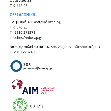
Ορμινίου 38
Τ.Κ. 115 28
ΘΕΣΣΑΛΟΝΙΚΗ
Τσιμισκή 43
(κεντρικό κτήριο),
Τ.Κ. 546 23
T.:
2310 278271
infothes@edoeap.gr
Βασ. Ηρακλείου 40
Τ.Κ. 546 23 (φυσικοθεραπευτήριο)
Τ:
2310 278249