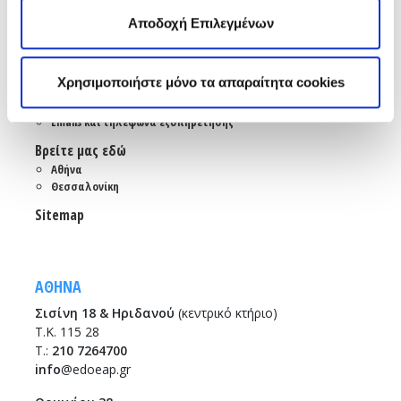
Αποδοχή Επιλεγμένων
Ενώσεις και Ομοσπονδίες
Χρήσιμοι κόμβοι
Χρησιμοποιήστε μόνο τα απαραίτητα cookies
Επικοινωνία
Αποστολή Ηλ. Μηνύματος
Emails και τηλέφωνα εξυπηρέτησης
Βρείτε μας εδώ
Αθήνα
Θεσσαλονίκη
Sitemap
ΑΘΗΝΑ
Σισίνη 18 & Ηριδανού
(κεντρικό κτήριο)
Τ.Κ. 115 28
T.:
210 7264700
info
@edoeap.gr