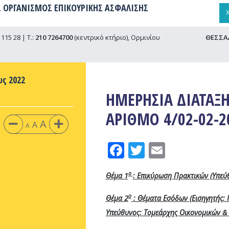
 ΟΡΓΑΝΙΣΜΟΣ ΕΠΙΚΟΥΡΙΚΗΣ ΑΣΦΑΛΙΣΗΣ
115 28 | Τ.:
210 7264700
(κεντρικό κτήριο), Ορμινίου
ΘΕΣΣΑ
υς 2022
ΗΜΕΡΗΣΙΑ ΔΙΑΤΑΞΗ
ΑΡΙΘΜΟ 4/02-02-2
A
A
A
Facebook
Twitter
Email
ο
Θέμα 1
: Επικύρωση Πρακτικών (Υπεύθ
ο
Θέμα 2
: Θέματα Εσόδων (Εισηγητής:
Γ
Υπεύθυνος: Τομεάρχης Οικονομικών &