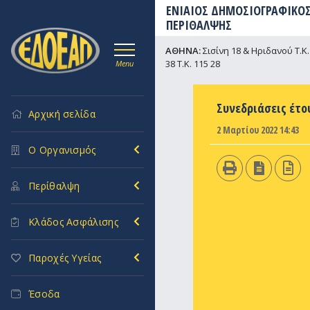
ΕΝΙΑΙΟΣ ΔΗΜΟΣΙΟΓΡΑΦΙΚΟΣ
ΠΕΡΙΘΑΛΨΗΣ
ΑΘΗΝΑ:
Σισίνη 18 & Ηριδανού Τ.Κ. 
38 Τ.Κ. 115 28
Menu
Συνεδριάσεις έτο
Αρχική σελίδα
2 Μαρτίου 2022 14:43
Ο Οργανισμός
Περίθαλψη
Κλάδος Ασφάλισης
Παροχές Υγείας
Έσοδα