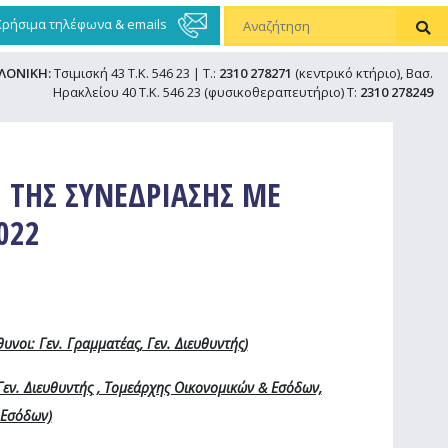
Χρήσιμα τηλέφωνα & emails
ΛΟΝΙΚΗ:
Τσιμισκή 43 Τ.Κ. 546 23 | Τ.:
2310 278271
(κεντρικό κτήριο), Βασ.
Ηρακλείου 40 Τ.Κ. 546 23 (φυσικοθεραπευτήριο) Τ:
2310 278249
 ΤΗΣ ΣΥΝΕΔΡΙΑΣΗΣ ΜΕ
022
υνοι: Γεν. Γραμματέας, Γεν. Διευθυντής)
εν. Διευθυντής
, Τομεάρχης Οικονομικών & Εσόδων,
 Εσόδων)