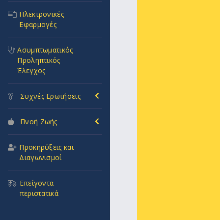
Ηλεκτρονικές
Εφαρμογές
Ασυμπτωματικός
Προληπτικός
Έλεγχος
Συχνές Ερωτήσεις
Πνοή Ζωής
Προκηρύξεις και
Διαγωνισμοί
Επείγοντα
περιστατικά