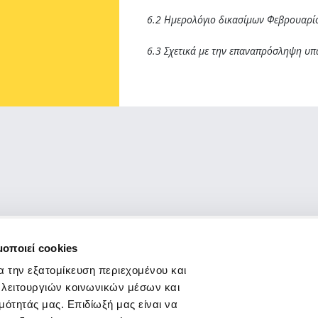
6.2 Ημερολόγιο δικασίμων Φεβρουαρ
6.3 Σχετικά με την επαναπρόσληψη υ
μοποιεί cookies
ΑΘΗΝΑ
ΘΕΣΣΑΛΟΝΙΚΗ
δίες
α την εξατομίκευση περιεχομένου και
Σισίνη 18 &
Τσιμισκή 43
 λειτουργιών κοινωνικών μέσων και
Ηριδανού
(κεντρικό
(κεντρικό κτήριο),
μότητάς μας. Επιδίωξή μας είναι να
κτήριο)
Τ.Κ. 546 23