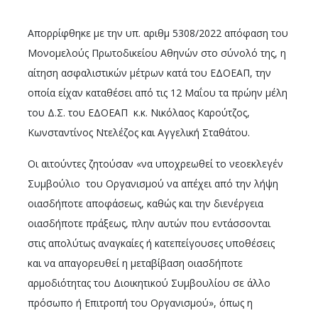
Απορρίφθηκε με την υπ. αριθμ 5308/2022 απόφαση του
Μονομελούς Πρωτοδικείου Αθηνών στο σύνολό της, η
αίτηση ασφαλιστικών μέτρων κατά του ΕΔΟΕΑΠ, την
οποία είχαν καταθέσει από τις 12 Μαΐου τα πρώην μέλη
του Δ.Σ. του ΕΔΟΕΑΠ κ.κ. Νικόλαος Καρούτζος,
Κωνσταντίνος Ντελέζος και Αγγελική Σταθάτου.
Οι αιτούντες ζητούσαν «να υποχρεωθεί το νεοεκλεγέν
Συμβούλιο του Οργανισμού να απέχει από την λήψη
οιασδήποτε αποφάσεως, καθώς και την διενέργεια
οιασδήποτε πράξεως, πλην αυτών που εντάσσονται
στις απολύτως αναγκαίες ή κατεπείγουσες υποθέσεις
και να απαγορευθεί η μεταβίβαση οιασδήποτε
αρμοδιότητας του Διοικητικού Συμβουλίου σε άλλο
πρόσωπο ή Επιτροπή του Οργανισμού», όπως η