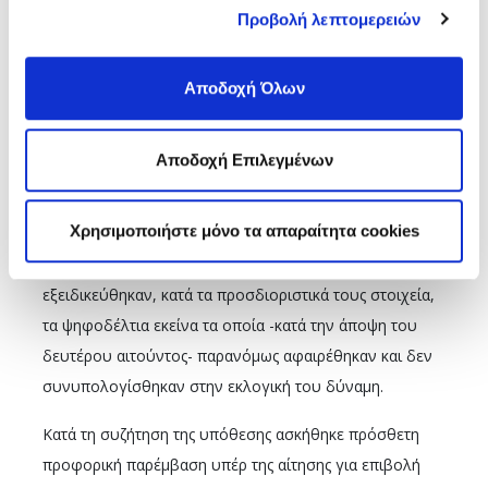
σταυρών των υποψηφίων για το Διοικητικό Συμβούλιο.
Προβολή λεπτομερειών
Ως προς τον ισχυρισμό του κ. Ντελέζου, ότι έλαβε
χώρα «εν ψυχρώ αφαίρεση» 34 ψήφων στις εκλογές
Αποδοχή Όλων
που διεξήχθησαν δια ζώσης στα γραφεία του ΕΔΟΕΑΠ
Θεσσαλονίκης, η απόφαση αναφέρει ότι δεν
Αποδοχή Επιλεγμένων
υποβλήθηκε σχετική ένσταση από τον συγκεκριμένο
αιτούντα, δεν προσδιορίζεται από τον ίδιο το στάδιο
Χρησιμοποιήστε μόνο τα απαραίτητα cookies
που εμφιλοχώρησε το σφάλμα, ήτοι σε ποιο σημείο
έγινε η ισχυριζόμενή αφαίρεση των ψήφων, ούτε
εξειδικεύθηκαν, κατά τα προσδιοριστικά τους στοιχεία,
τα ψηφοδέλτια εκείνα τα οποία -κατά την άποψη του
δευτέρου αιτούντος- παρανόμως αφαιρέθηκαν και δεν
συνυπολογίσθηκαν στην εκλογική του δύναμη.
Κατά τη συζήτηση της υπόθεσης ασκήθηκε πρόσθετη
προφορική παρέμβαση υπέρ της αίτησης για επιβολή