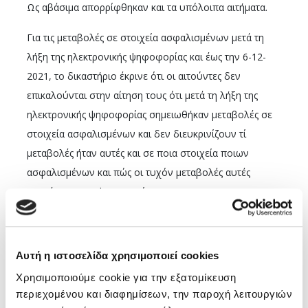
Ως αβάσιμα απορρίφθηκαν και τα υπόλοιπα αιτήματα.
Για τις μεταβολές σε στοιχεία ασφαλισμένων μετά τη
λήξη της ηλεκτρονικής ψηφοφορίας και έως την 6-12-
2021, το δικαστήριο έκρινε ότι οι αιτούντες δεν
επικαλούνται στην αίτηση τους ότι μετά τη λήξη της
ηλεκτρονικής ψηφοφορίας σημειωθήκαν μεταβολές σε
στοιχεία ασφαλισμένων και δεν διευκρινίζουν τί
μεταβολές ήταν αυτές και σε ποια στοιχεία ποιων
ασφαλισμένων και πώς οι τυχόν μεταβολές αυτές
επηρέασαν την ψηφοφορία.
Το αίτημα για την χορήγηση αντιγράφου του εκλογικού
καταλόγου της ηλεκτρονικής ψηφοφορίας, και
Αυτή η ιστοσελίδα χρησιμοποιεί cookies
αντιγράφου του εκλογικού καταλόγου της δια ζώσης
Χρησιμοποιούμε cookie για την εξατομίκευση
ψηφοφορίας, όπως παραδόθηκαν εξαρχής, στην
περιεχομένου και διαφημίσεων, την παροχή λειτουργιών
διορισμένη από τους οικείους δικηγορικούς συλλόγους