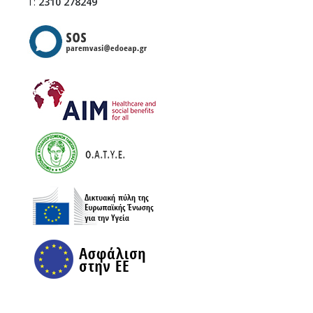
Τ:
2310 278249