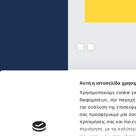
Αυτή η ιστοσελίδα χρησι
Ενώσεις και Ομοσπον
Χρησιμοποιούμε cookie γι
Χρήσιμοι κόμβοι
διαφημίσεων, την παροχή
την ανάλυση της επισκεψι
Επικοινωνία
Αποστολή Ηλ. Μηνύμα
σας προσφέρουμε μία όσο 
Emails και τηλέφωνα
προτιμήσεις σας και πιο 
εξυπηρέτησης
περιήγηση, με τις καλύτε
Βρείτε μας εδώ