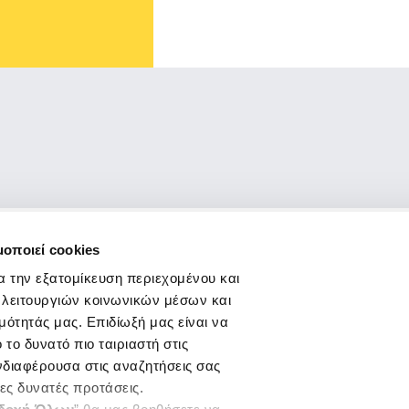
μοποιεί cookies
ΑΘΗΝΑ
ΘΕΣΣΑΛΟΝΙΚΗ
δίες
α την εξατομίκευση περιεχομένου και
Σισίνη 18 &
Τσιμισκή 43
 λειτουργιών κοινωνικών μέσων και
Ηριδανού
(κεντρικό
(κεντρικό κτήριο),
μότητάς μας. Επιδίωξή μας είναι να
κτήριο)
Τ.Κ. 546 23
τος
το δυνατό πιο ταιριαστή στις
Τ.Κ. 115 28
T.:
2310 278271
T.:
210 7264700
infothes@edoeap.gr
ενδιαφέρουσα στις αναζητήσεις σας
info
@edoeap.gr
ρες δυνατές προτάσεις.
Βασ. Ηρακλείου 40