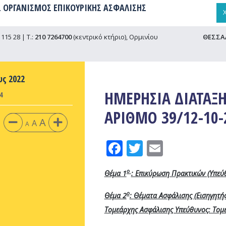
 ΟΡΓΑΝΙΣΜΟΣ ΕΠΙΚΟΥΡΙΚΗΣ ΑΣΦΑΛΙΣΗΣ
115 28 | Τ.:
210 7264700
(κεντρικό κτήριο), Ορμινίου
ΘΕΣΣΑ
υς 2022
ΗΜΕΡΗΣΙΑ ΔΙΑΤΑΞΗ
4
ΑΡΙΘΜΟ 39/12-10-
A
A
A
Facebook
Twitter
Email
ο
Θέμα 1
: Επικύρωση Πρακτικών (Υπεύθ
ο
Θέμα 2
:
Θέματα Ασφάλισης (Εισηγητής
Τομεάρχης Ασφάλισης Υπεύθυνος: Τομ