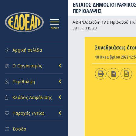
ΕΝΙΑΙΟΣ ΔΗΜΟΣΙΟΓΡΑΦΙΚΟΣ
ΠΕΡΙΘΑΛΨΗΣ
ΑΘΗΝΑ:
Σισίνη 18 & Ηριδανού Τ.Κ. 
38 Τ.Κ. 115 28
Menu
Συνεδριάσεις έτο
Αρχική σελίδα
18 Οκτωβρίου 2022 12:5
Ο Οργανισμός
Περίθαλψη
Κλάδος Ασφάλισης
Παροχές Υγείας
Έσοδα