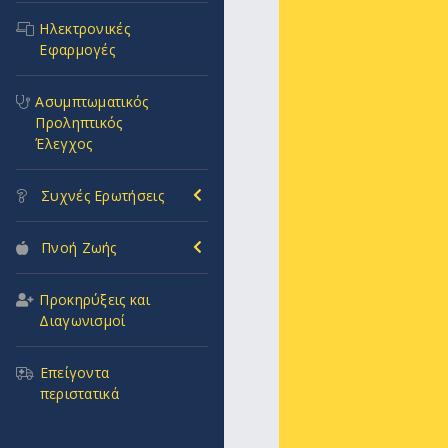
Ηλεκτρονικές
Εφαρμογές
Ασυμπτωματικός
Προληπτικός
Έλεγχος
Συχνές Ερωτήσεις
Πνοή Ζωής
Προκηρύξεις και
Διαγωνισμοί
Επείγοντα
περιστατικά