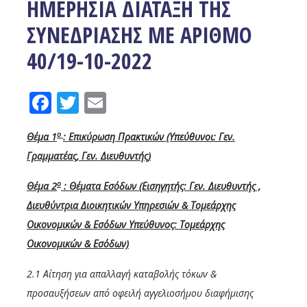
ΗΜΕΡΗΣΙΑ ΔΙΑΤΑΞΗ ΤΗΣ
ΣΥΝΕΔΡΙΑΣΗΣ ΜΕ ΑΡΙΘΜΟ
40/19-10-2022
Facebook
Twitter
Email
ο
Θέμα 1
: Επικύρωση Πρακτικών (Υπεύθυνοι: Γεν.
Γραμματέας, Γεν. Διευθυντής)
ο
Θέμα 2
: Θέματα Εσόδων (Εισηγητής:
Γεν. Διευθυντής
,
Διευθύντρια Διοικητικών Υπηρεσιών & Τομεάρχης
Οικονομικών & Εσόδων Υπεύθυνος: Τομεάρχης
Οικονομικών & Εσόδων)
2.1 Αίτηση για απαλλαγή καταβολής τόκων &
προσαυξήσεων από οφειλή αγγελιοσήμου διαφήμισης