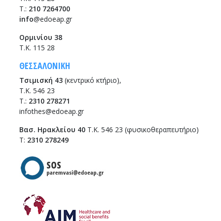
T.:
210 7264700
info
@edoeap.gr
Ορμινίου 38
Τ.Κ. 115 28
ΘΕΣΣΑΛΟΝΙΚΗ
Τσιμισκή 43
(κεντρικό κτήριο),
Τ.Κ. 546 23
T.:
2310 278271
infothes@edoeap.gr
Βασ. Ηρακλείου 40
Τ.Κ. 546 23 (φυσικοθεραπευτήριο)
Τ:
2310 278249