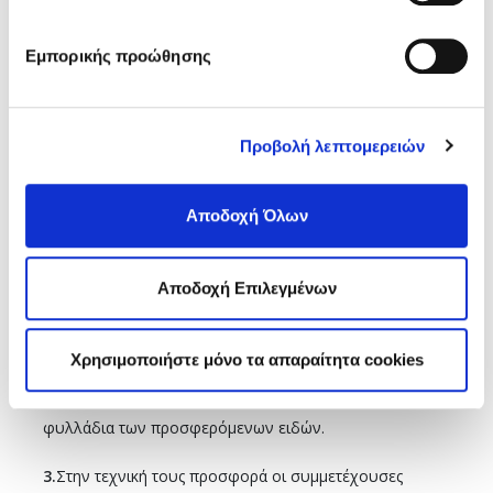
Ο προτεινόμενος από τον ΕΔΟΕΑΠ τρόπος πληρωμής
είναι εντός 60 ημερών από την παραλαβή των
Εμπορικής προώθησης
μηχανημάτων.
Προβολή λεπτομερειών
Θ. ΔΙΚΑΙΩΜΑ ΣΥΜΜΕΤΟΧΗΣ – ΠΕΡΙΕΧΟΜΕΝΟ
ΤΕΧΝΙΚΗΣ ΠΡΟΣΦΟΡΑΣ
Αποδοχή Όλων
1.
Δικαίωμα συμμετοχής έχουν οι εταιρείες εμπορίας
ειδών & ιατρικών μηχανημάτων.
Αποδοχή Επιλεγμένων
2.
Στην τεχνική προσφορά οι συμμετέχουσες εταιρείες
Χρησιμοποιήστε μόνο τα απαραίτητα cookies
θα καταθέσουν ένα σύντομο προφίλ της εταιρείας τους,
ενδεικτικό πελατολόγιο καθώς και αναλυτικά τεχνικά
φυλλάδια των προσφερόμενων ειδών.
3.
Στην τεχνική τους προσφορά οι συμμετέχουσες