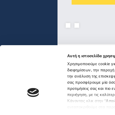
Αυτή η ιστοσελίδα χρησι
Ενώσεις και Ομοσπον
Χρησιμοποιούμε cookie γι
Χρήσιμοι κόμβοι
διαφημίσεων, την παροχή
την ανάλυση της επισκεψι
Επικοινωνία
Αποστολή Ηλ. Μηνύμα
σας προσφέρουμε μία όσο 
Emails και τηλέφωνα
προτιμήσεις σας και πιο 
εξυπηρέτησης
περιήγηση, με τις καλύτε
Βρείτε μας εδώ
Κάνοντας κλικ στην “
Απο
Αθήνα
ανταποκριθούμε στα παρ
Θεσσαλονίκη
Μπορείτε επίσης να επεξε