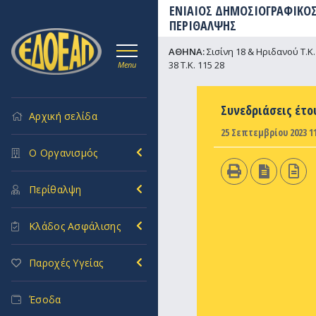
ΕΝΙΑΙΟΣ ΔΗΜΟΣΙΟΓΡΑΦΙΚΟΣ
ΠΕΡΙΘΑΛΨΗΣ
ΑΘΗΝΑ:
Σισίνη 18 & Ηριδανού Τ.Κ. 
38 Τ.Κ. 115 28
Menu
Συνεδριάσεις έτο
Αρχική σελίδα
25 Σεπτεμβρίου 2023 11
Ο Οργανισμός
Περίθαλψη
Κλάδος Ασφάλισης
Παροχές Υγείας
Έσοδα