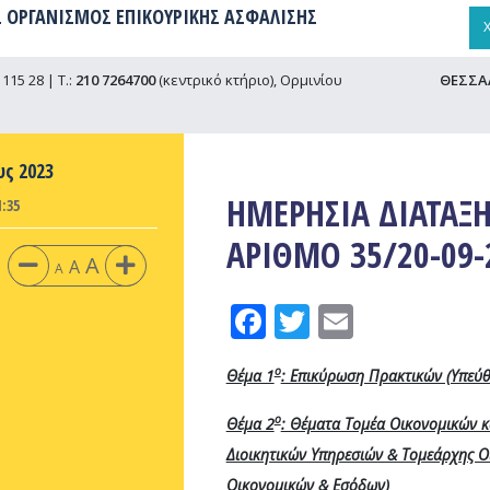
 ΟΡΓΑΝΙΣΜΟΣ ΕΠΙΚΟΥΡΙΚΗΣ ΑΣΦΑΛΙΣΗΣ
115 28 | Τ.:
210 7264700
(κεντρικό κτήριο), Ορμινίου
ΘΕΣΣΑ
υς 2023
ΗΜΕΡΗΣΙΑ ΔΙΑΤΑΞΗ
:35
ΑΡΙΘΜΟ 35/20-09-
A
A
A
Facebook
Twitter
Email
ο
Θέμα 1
: Επικύρωση Πρακτικών (Υπεύθυ
ο
Θέμα 2
: Θέματα Τομέα Οικονομικών κα
Διοικητικών Υπηρεσιών & Τομεάρχης 
Οικονομικών & Εσόδων)