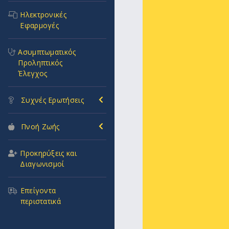
Ηλεκτρονικές
Εφαρμογές
Ασυμπτωματικός
Προληπτικός
Έλεγχος
Συχνές Ερωτήσεις
Πνοή Ζωής
Προκηρύξεις και
Διαγωνισμοί
Επείγοντα
περιστατικά