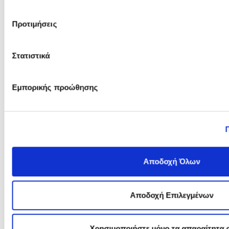
επιπλέον έτη θα αφαιρεθούν από το κόστος των οκτώ ετών 
Προτιμήσεις
Σ
i
= 0,55x (Ti/Tmax) + 0,45x (Omin/Oi)
Στατιστικά
Όπου,
Σi
είναι η συνολική σταθμισμένη βαθμολογία κάθε προσφοράς (
Εμπορικής προώθησης
Tmax
είναι η τεχνική προσφορά που έλαβε τη μεγαλύτερη β
Τi
είναι η τεχνική προσφορά κάθε προσφέροντος (i = 1, 2, 3…
Omin
είναι η χαμηλότερη οικονομική προσφορά
Αποδοχή Όλων
Oi
είναι η οικονομική προσφορά κάθε προσφέροντος (i = 1, 2,
Αποδοχή Επιλεγμένων
Ο. ΚΑΤΑΡΤΙΣΗ – ΥΠΟΒΟΛΗ ΠΡΟΣΦΟΡΩΝ
Χρησιμοποιήστε μόνο τα απαραίτητα 