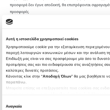
προσφορά δεν έγινε αποδεκτή, θα επιστρέφονται σφραγισμέν
προσφορές.
Σε ξεχωριστή συνεδρίαση, η επιτροπή αξιολόγησης θα αποσφρ
προσφορές των συμμετεχουσών εταιρειών των οποίων οι τεχ
αποδεκτές και θα επιλεγεί η συμφερότερη τεχνοοικονομική 
Αυτή η ιστοσελίδα χρησιμοποιεί cookies
βαρύτητας των κριτηρίων:
Χρησιμοποιούμε cookie για την εξατομίκευση περιεχομένου
παροχή λειτουργιών κοινωνικών μέσων και την ανάλυση τη
Περιγραφή κριτηρίου
Επιδίωξή μας είναι να σας προσφέρουμε μία όσο το δυνατό 
Τεχνική προσφορά
προτιμήσεις σας και πιο ενδιαφέρουσα στις αναζητήσεις σας
Οικονομική Προσφορά
καλύτερες δυνατές προτάσεις.
Κάνοντας κλικ στην “
Αποδοχή Όλων
” θα μας βοηθήσετε ν
Συνολική ονομαστική βαθμολογία
παραπάνω.
Μπορείτε επίσης να επεξεργαστείτε ποια cookies σας ενδια
από τα παρακάτω με την “
Αποδοχή επιλογών
”. Μπορείτε 
Ανάδοχος ανακηρύσσεται ο προσφέρων που έχει την μεγαλύτε
τα cookies κάνοντας
κλικ εδώ
. Όπως και στην “Προβολή λ
Επιλογή
παράσταση και θα περιλαμβάνεται και το κόστος των 8 ετών 
Αναγκαία
συγκατάθεσης
περίπτωση που προσφερθεί από τους συμμετέχοντες περισσό