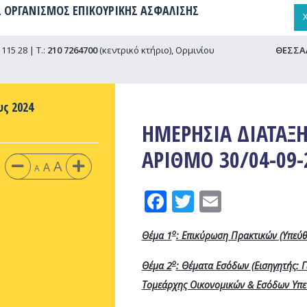
 ΟΡΓΑΝΙΣΜΟΣ ΕΠΙΚΟΥΡΙΚΗΣ ΑΣΦΑΛΙΣΗΣ
115 28 | Τ.:
210 7264700
(κεντρικό κτήριο), Ορμινίου
ΘΕΣΣΑ
υς 2024
ΗΜΕΡΗΣΙΑ ΔΙΑΤΑΞΗ
ΑΡΙΘΜΟ 30/04-09-
A
A
A
Facebook
Twitter
Email
ο
Θέμα 1
: Επικύρωση Πρακτικών (Υπεύθυ
ο
Θέμα 2
: Θέματα Εσόδων (Εισηγητής: Γ
Τομεάρχης Οικονομικών & Εσόδων Υπε