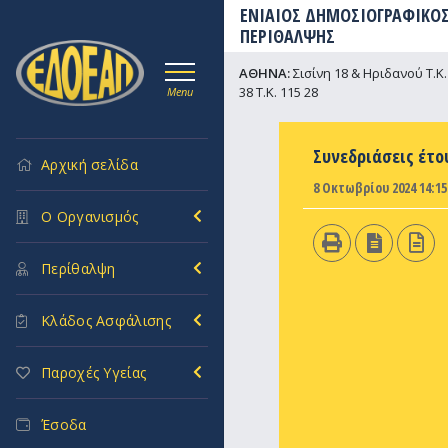
ΕΝΙΑΙΟΣ ΔΗΜΟΣΙΟΓΡΑΦΙΚΟΣ
ΠΕΡΙΘΑΛΨΗΣ
ΑΘΗΝΑ:
Σισίνη 18 & Ηριδανού Τ.Κ. 
38 Τ.Κ. 115 28
Menu
Συνεδριάσεις έτο
Αρχική σελίδα
8 Οκτωβρίου 2024 14:15
Ο Οργανισμός
Περίθαλψη
Κλάδος Ασφάλισης
Παροχές Υγείας
Έσοδα