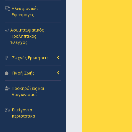
Ηλεκτρονικές
Εφαρμογές
Ασυμπτωματικός
Προληπτικός
Έλεγχος
Συχνές Ερωτήσεις
Πνοή Ζωής
Προκηρύξεις και
Διαγωνισμοί
Επείγοντα
περιστατικά