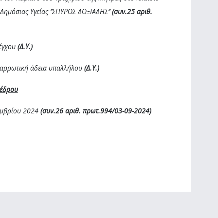
ημόσιας Υγείας ’’ΣΠΥΡΟΣ ΔΟΞΙΑΔΗΣ’’
(συν.25 αριθ.
λέγχου
(Δ.Υ.)
αναρρωτική άδεια υπαλλήλου
(Δ.Υ.)
οέδρου
εμβρίου 2024
(συν.26 αριθ. πρωτ.994/03-09-2024)