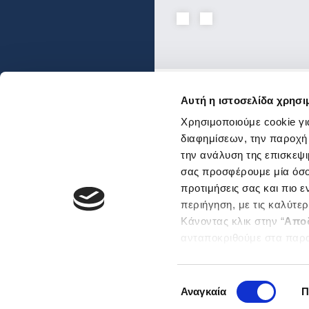
Αυτή η ιστοσελίδα χρησι
Ενώσεις και Ομοσπον
Χρησιμοποιούμε cookie γι
Χρήσιμοι κόμβοι
διαφημίσεων, την παροχή
την ανάλυση της επισκεψι
Επικοινωνία
Αποστολή Ηλ. Μηνύμα
σας προσφέρουμε μία όσο 
Emails και τηλέφωνα
προτιμήσεις σας και πιο 
εξυπηρέτησης
περιήγηση, με τις καλύτε
Βρείτε μας εδώ
Κάνοντας κλικ στην “
Απο
Αθήνα
ανταποκριθούμε στα παρ
Θεσσαλονίκη
Μπορείτε επίσης να επεξε
Sitemap
ενδιαφέρουν και να επιλέ
Επιλογή
“
Αποδοχή επιλογών
”. Μ
Αναγκαία
Π
συγκατάθεσης
cookies κάνοντας
κλικ ε