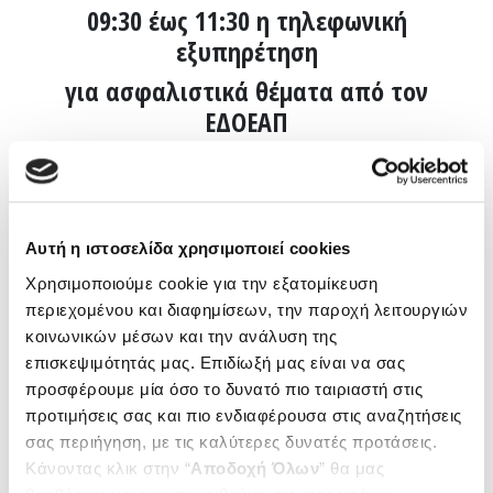
09:30 έως 11:30 η τηλεφωνική
εξυπηρέτηση
για ασφαλιστικά θέματα από τον
ΕΔΟΕΑΠ
Ο ΕΔΟΕΑΠ ενημερώνει τους ασφαλισμένους του ότι
από
1/3/2025
μπορούν να εξυπηρετούνται από
Αυτή η ιστοσελίδα χρησιμοποιεί cookies
τον
Τομέα Ασφάλισης
καθημερινά
, Δευτέρα έως
Χρησιμοποιούμε cookie για την εξατομίκευση
Παρασκευή
από τις
09:30 έως και τις 11:30,
στην
περιεχομένου και διαφημίσεων, την παροχή λειτουργιών
τηλεφωνική γραμμή
2107264700, επιλογή 3 και 3
κοινωνικών μέσων και την ανάλυση της
(μητρώο)
και
3 και 9 (συντάξεις).
επισκεψιμότητάς μας. Επιδίωξή μας είναι να σας
προσφέρουμε μία όσο το δυνατό πιο ταιριαστή στις
Γενικές πληροφορίες και δικαιολογητικά
σχετικά
προτιμήσεις σας και πιο ενδιαφέρουσα στις αναζητήσεις
με
θέματα ασφάλισης,
σας περιήγηση, με τις καλύτερες δυνατές προτάσεις.
Κάνοντας κλικ στην “
Αποδοχή Όλων
” θα μας
επικούρησης
και
εφάπαξ
παρέχονται από τον
Τομέα