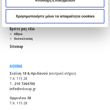
Αποδοχή Επιλεγμένων
Χρήσιμοι κόμβοι
Επικοινωνία
Αποστολή Ηλ. Μηνύματος
Χρησιμοποιήστε μόνο τα απαραίτητα cookies
Emails και τηλέφωνα εξυπηρέτησης
Βρείτε μας εδώ
Αθήνα
Θεσσαλονίκη
Sitemap
ΑΘΗΝΑ
Σισίνη 18 & Ηριδανού
(κεντρικό κτήριο)
Τ.Κ. 115 28
T.:
210 7264700
info
@edoeap.gr
Ορμινίου 38
Τ.Κ. 115 28