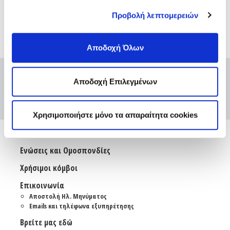
πραγματοποιηθούν κανονικά, ενώ και οι εν εξελίξει
Προβολή λεπτομερειών
χημειοθεραπείες συνεχίζονται για όσο απαιτηθεί.
Αποδοχή Όλων
Αποδοχή Επιλεγμένων
Χρησιμοποιήστε μόνο τα απαραίτητα cookies
Ενώσεις και Ομοσπονδίες
Χρήσιμοι κόμβοι
Επικοινωνία
Αποστολή Ηλ. Μηνύματος
Emails και τηλέφωνα εξυπηρέτησης
Βρείτε μας εδώ