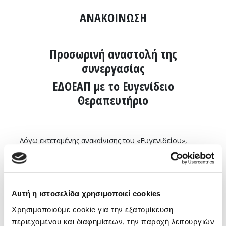
ΑΝΑΚΟΙΝΩΣΗ
Προσωρινή αναστολή της
συνεργασίας
ΕΔΟΕΑΠ με το Ευγενίδειο
Θεραπευτήριο
Λόγω εκτεταμένης ανακαίνισης του «Ευγενιδείου»,
αναστέλλεται προσωρινά η συνεργασία του ΕΔΟΕΑΠ με
το Θεραπευτήριο.
Οι ασφαλισμένοι του ΕΔΟΕΑΠ θα μπορούν να
Αυτή η ιστοσελίδα χρησιμοποιεί cookies
εξυπηρετούνται από το Ευγενίδειο
Χρησιμοποιούμε cookie για την εξατομίκευση
(Παπαδιαμαντοπούλου 20, τηλ.: 210 7208100)
έως και
περιεχομένου και διαφημίσεων, την παροχή λειτουργιών