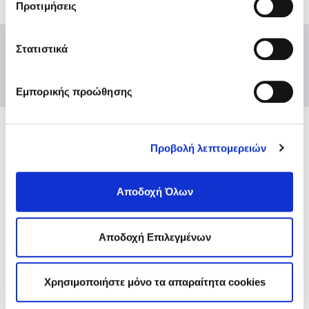
Προτιμήσεις
στην “Προβολή λεπτομερειών”.
Στατιστικά
Εμπορικής προώθησης
Ενώσεις και Ομοσπονδίες
Προβολή λεπτομερειών
Χρήσιμοι κόμβοι
Αποδοχή Όλων
Επικοινωνία
Αποστολή Ηλ. Μηνύματος
Emails και τηλέφωνα εξυπηρέτησης
Αποδοχή Επιλεγμένων
Βρείτε μας εδώ
Αθήνα
Θεσσαλονίκη
Χρησιμοποιήστε μόνο τα απαραίτητα cookies
Sitemap