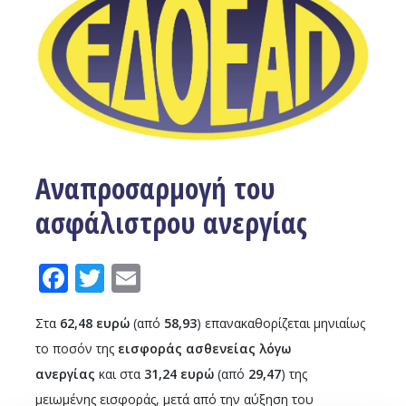
Αναπροσαρμογή του
ασφάλιστρου ανεργίας
Facebook
Twitter
Email
Στα
62,48 ευρώ
(από
58,93
) επανακαθορίζεται μηνιαίως
το ποσόν της
εισφοράς ασθενείας
λόγω
ανεργίας
και στα
31,24 ευρώ
(από
29,47
) της
μειωμένης εισφοράς, μετά από την αύξηση του