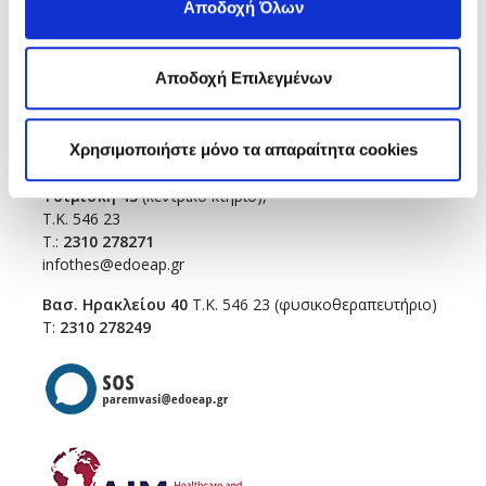
Αποδοχή Όλων
Τ.Κ. 115 28
T.:
210 7264700
info
@edoeap.gr
Αποδοχή Επιλεγμένων
Ορμινίου 38
Τ.Κ. 115 28
Χρησιμοποιήστε μόνο τα απαραίτητα cookies
ΘΕΣΣΑΛΟΝΙΚΗ
Τσιμισκή 43
(κεντρικό κτήριο),
Τ.Κ. 546 23
T.:
2310 278271
infothes@edoeap.gr
Βασ. Ηρακλείου 40
Τ.Κ. 546 23 (φυσικοθεραπευτήριο)
Τ:
2310 278249