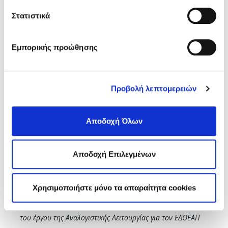
49/18-12-2019 απόφαση Δ.Σ. για την μεταβίβαση
Στατιστικά
αρμοδιοτήτων
(συν.15 αριθ. πρωτ.582/06-05-2025)
Εμπορικής προώθησης
5.4 Αναφορά δραστηριοτήτων μηνός Μαρτίου 2025
(συν.16 αριθ. πρωτ.591/06-05-2025)
5.5 Σχετικά με τη χορήγηση προκαταβολής-δανείου σε
Προβολή λεπτομερειών
υπάλληλο του Οργανισμού
(συν.17 αριθ. πρωτ.583/06-05-
2025)
Αποδοχή Όλων
5.6 Σχετικά με αναλογιστική μελέτη υπολογισμού
υποχρεώσεων του Ν. 2112/20, σύμφωνα με το
IAS
19
Αποδοχή Επιλεγμένων
Rev
.2011 για τον ΕΔΟΕΑΠ
(συν.18 αριθ. πρωτ.584/06-05-
2025)
Χρησιμοποιήστε μόνο τα απαραίτητα cookies
5.7 Σχετικά με τη διενέργεια διαγωνισμού για την εκπόνηση
του έργου της Αναλογιστικής Λειτουργίας για τον ΕΔΟΕΑΠ