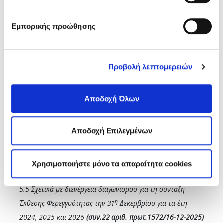
ο
Θέμα 5
:
Διάφορα Θέματα
Εμπορικής προώθησης
5.1 Εισροές-εκροές χρηματικών διαθεσίμων από 08-12-
2025 έως 14-12-2025
(Δ.Υ.)
Προβολή λεπτομερειών
5.2 Εβδομαδιαία ενημέρωση Επενδυτικής Επιτροπής
(συν.19 αριθ. πρωτ.1562/16-12-2025)
Αποδοχή Όλων
5.3 Απόδοση χαρτοφυλακίου Νοεμβρίου 2025
(συν.20
αριθ. πρωτ.26440/15-12-2025)
Αποδοχή Επιλεγμένων
5.4 Σχετικά με διενέργεια διαγωνισμού για τον Τακτικό
Έλεγχο Οικονομικών Καταστάσεων Διαχειριστικών Χρήσεων
Χρησιμοποιήστε μόνο τα απαραίτητα cookies
2025, 2026 και 2027
(συν.21 αριθ. πρωτ.1563/16-12-2025)
5.5 Σχετικά με διενέργεια διαγωνισμού για τη σύνταξη
η
Έκθεσης Φερεγγυότητας την 31
Δεκεμβρίου για τα έτη
2024, 2025 και 2026
(συν.22 αριθ. πρωτ.1572/16-12-2025)