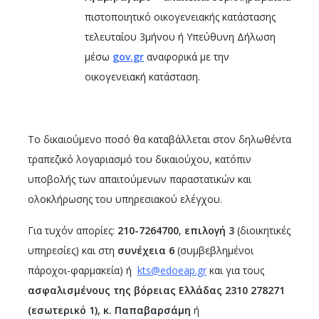
πιστοποιητικό οικογενειακής κατάστασης
τελευταίου 3μήνου ή Υπεύθυνη Δήλωση
μέσω
gov
.
gr
αναφορικά με την
οικογενειακή κατάσταση.
Το δικαιούμενο ποσό θα καταβάλλεται στον δηλωθέντα
τραπεζικό λογαριασμό του δικαιούχου, κατόπιν
υποβολής των απαιτούμενων παραστατικών και
ολοκλήρωσης του υπηρεσιακού ελέγχου.
Για τυχόν απορίες:
210-7264700
,
επιλογή 3
(διοικητικές
υπηρεσίες) και στη
συνέχεια 6
(συμβεβλημένοι
πάροχοι-φαρμακεία) ή
kts@edoeap.gr
και για τους
ασφαλισμένους της βόρειας Ελλάδας
2310 278271
(εσωτερικό 1), κ. Παπαβαρσάμη
ή