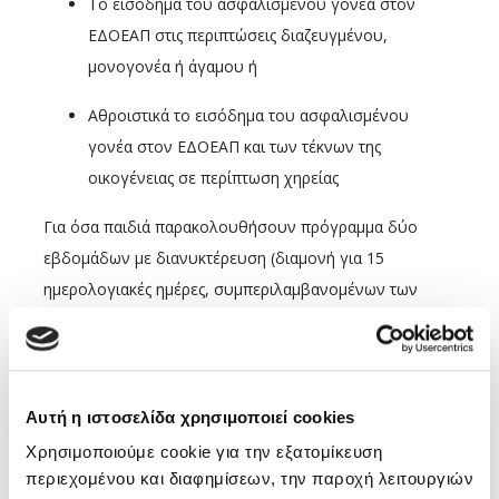
Το εισόδημα του ασφαλισμένου γονέα στον
ΕΔΟΕΑΠ στις περιπτώσεις διαζευγμένου,
μονογονέα ή άγαμου ή
Αθροιστικά το εισόδημα του ασφαλισμένου
γονέα στον ΕΔΟΕΑΠ και των τέκνων της
οικογένειας σε περίπτωση χηρείας
Για όσα παιδιά παρακολουθήσουν πρόγραμμα δύο
εβδομάδων με διανυκτέρευση (διαμονή για 15
ημερολογιακές ημέρες, συμπεριλαμβανομένων των
ημερών προσέλευσης και αποχώρησης), ο ΕΔΟΕΑΠ θα
χορηγήσει το ποσό των
400 ευρώ
για κάθε παιδί ή
αναλογικά με τις ημέρες παραμονής. Για ημερήσιο
πρόγραμμα 15 εργάσιμων ημερών, θα δοθεί το ποσό
Αυτή η ιστοσελίδα χρησιμοποιεί cookies
των
200 ευρώ
για κάθε παιδί για όλες τις ημέρες
Χρησιμοποιούμε cookie για την εξατομίκευση
ή αναλογικά με τις ημέρες παρακολούθησης.
περιεχομένου και διαφημίσεων, την παροχή λειτουργιών