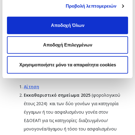
CAMP
Προβολή λεπτομερειών
Οι ασφαλισμένοι του ΕΔΟΕΑΠ θα πρέπει να
υποβάλουν
από
29/5/2025
έως
και 19/6/2025
στην
Αποδοχή Όλων
ηλεκτρονική διεύθυνση
info@edoeap.gr
&
infothes@edoeap.gr
για τους ασφαλισμένους της Β.
Αποδοχή Επιλεγμένων
Ελλάδας ή ταχυδρομικώς ή διά ζώσης στις διευθύνσεις:
E
ΔΟΕΑΠ ΑΘΗΝΑΣ
, Ορμινίου 38, ΤΚ 11528 –
ΕΔΟΕΑΠ
ΘΕΣΣΑΛΟΝΙΚΗΣ
, Τσιμισκή 43, ΤΚ 54623 τα ακόλουθα
Χρησιμοποιήστε μόνο τα απαραίτητα cookies
απαιτούμενα δικαιολογητικά:
Αίτηση
Εκκαθαριστικό σημείωμα 2025
(φορολογικού
έτους 2024) και των δύο γονέων για κατηγορία
έγγαμων ή του ασφαλισμένου γονέα στον
ΕΔΟΕΑΠ για τις κατηγορίες: διαζευγμένου/
μονογονέα/άγαμου ή τόσο του ασφαλισμένου