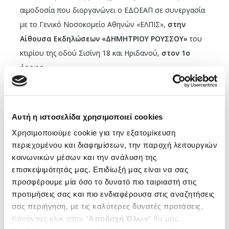
αιμοδοσία που διοργανώνει ο ΕΔΟΕΑΠ σε συνεργασία
με το Γενικό Νοσοκομείο Αθηνών «ΕΛΠΙΣ»,
στην
Αίθουσα Εκδηλώσεων «ΔΗΜΗΤΡΙΟΥ ΡΟΥΣΣΟΥ»
του
κτιρίου της οδού Σισίνη 18 και Ηριδανού,
στον ­­­­1ο
όροφο.
Η αιμοδοσία αποτελεί πράξη αλληλεγγύης και
κοινωνικής προσφοράς, συμβάλλοντας ουσιαστικά στην
Αυτή η ιστοσελίδα χρησιμοποιεί cookies
ενίσχυση των αποθεμάτων αίματος και στη στήριξη
συνανθρώπων μας που το έχουν ανάγκη. Είναι μια απλή
Χρησιμοποιούμε cookie για την εξατομίκευση
περιεχομένου και διαφημίσεων, την παροχή λειτουργιών
διαδικασία που διαρκεί μόλις 8 -10 λεπτά.
κοινωνικών μέσων και την ανάλυση της
Καθ’ όλη τη διάρκεια της αιμοδοσίας στον ΕΔΟΕΑΠ , η
επισκεψιμότητάς μας. Επιδίωξή μας είναι να σας
προσφέρουμε μία όσο το δυνατό πιο ταιριαστή στις
κινητή μονάδα του ΕΛΠΙΣ, με το ειδικευμένο ιατρικό και
προτιμήσεις σας και πιο ενδιαφέρουσα στις αναζητήσεις
νοσηλευτικό προσωπικό θα υποστηρίζει τους
σας περιήγηση, με τις καλύτερες δυνατές προτάσεις.
εθελοντές αιμοδότες.
Κάνοντας κλικ στην “
Αποδοχή Όλων
” θα μας