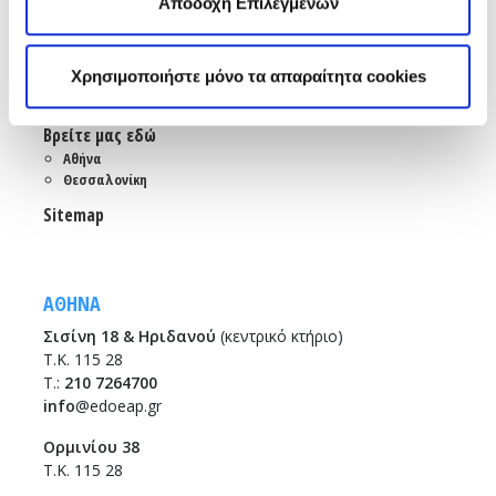
Αποδοχή Επιλεγμένων
Χρήσιμοι κόμβοι
Επικοινωνία
Χρησιμοποιήστε μόνο τα απαραίτητα cookies
Αποστολή Ηλ. Μηνύματος
Emails και τηλέφωνα εξυπηρέτησης
Βρείτε μας εδώ
Αθήνα
Θεσσαλονίκη
Sitemap
ΑΘΗΝΑ
Σισίνη 18 & Ηριδανού
(κεντρικό κτήριο)
Τ.Κ. 115 28
T.:
210 7264700
info
@edoeap.gr
Ορμινίου 38
Τ.Κ. 115 28