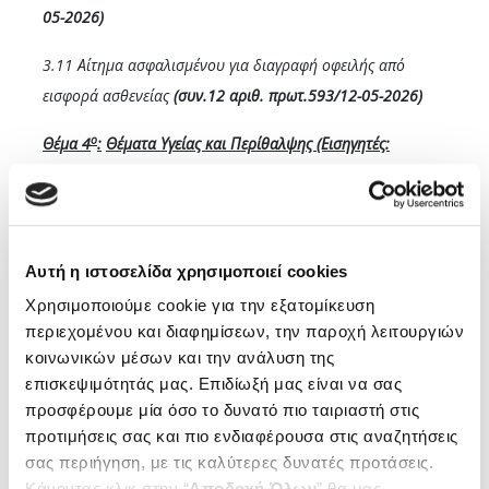
05-2026)
3.11 Αίτημα ασφαλισμένου για διαγραφή οφειλής από
εισφορά ασθενείας
(συν.12 αριθ. πρωτ.593/12-05-2026)
ο
Θέμα 4
:
Θέματα Υγείας και Περίθαλψης (Εισηγητές:
Πρόεδρος ΤΥΠ και Επιτροπή ΤΥΠ, Υπεύθυνος: Τομεάρχης
ΤΥΠ)
4.1 Ειδικά θέματα ΤΥΠ Αθηνών
(συν.13 αριθ. πρωτ.571/12-
Αυτή η ιστοσελίδα χρησιμοποιεί cookies
05-2026)
Χρησιμοποιούμε cookie για την εξατομίκευση
4.2 Ειδικά θέματα ΤΥΠ Θεσσαλονίκης
(συν.14 αριθ.
περιεχομένου και διαφημίσεων, την παροχή λειτουργιών
κοινωνικών μέσων και την ανάλυση της
πρωτ.572/12-05-2026)
επισκεψιμότητάς μας. Επιδίωξή μας είναι να σας
4.3 Αιτήματα φορέων για συνεργασία με τον Οργανισμό
προσφέρουμε μία όσο το δυνατό πιο ταιριαστή στις
προτιμήσεις σας και πιο ενδιαφέρουσα στις αναζητήσεις
(συν.15 αριθ. πρωτ.573/12-05-2026)
σας περιήγηση, με τις καλύτερες δυνατές προτάσεις.
4.4 Σχετικά με την αποζημίωση παραπεμπτικών
Κάνοντας κλικ στην “
Αποδοχή Όλων
” θα μας