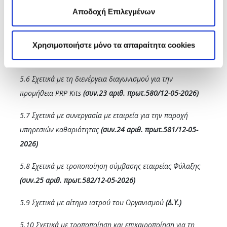
ικανοποίησης ασφαλισμένων
(συν.21 αριθ. πρωτ.578/12-
Αποδοχή Επιλεγμένων
05-2026)
5.5 Σχετικά με λήξη σύμβασης με εταιρεία φωτογραφικών
Χρησιμοποιήστε μόνο τα απαραίτητα cookies
ειδών
(συν.22 αριθ. πρωτ.579/12-05-2026)
5.6 Σχετικά με τη διενέργεια διαγωνισμού για την
προμήθεια PRP Kits
(συν.23 αριθ. πρωτ.580/12-05-2026)
5.7 Σχετικά με συνεργασία με εταιρεία για την παροχή
υπηρεσιών καθαριότητας
(συν.24 αριθ. πρωτ.581/12-05-
2026)
5.8 Σχετικά με τροποποίηση σύμβασης εταιρείας Φύλαξης
(συν.25 αριθ. πρωτ.582/12-05-2026)
5.9 Σχετικά με αίτημα ιατρού του Οργανισμού
(Δ.Υ.)
5.10 Σχετικά με τροποποίηση και επικαιροποίηση για τη