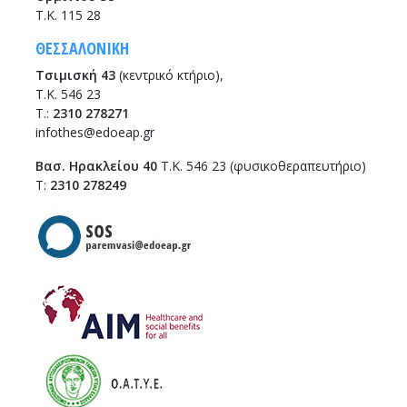
Τ.Κ. 115 28
ΘΕΣΣΑΛΟΝΙΚΗ
Τσιμισκή 43
(κεντρικό κτήριο),
Τ.Κ. 546 23
T.:
2310 278271
infothes@edoeap.gr
Βασ. Ηρακλείου 40
Τ.Κ. 546 23 (φυσικοθεραπευτήριο)
Τ:
2310 278249