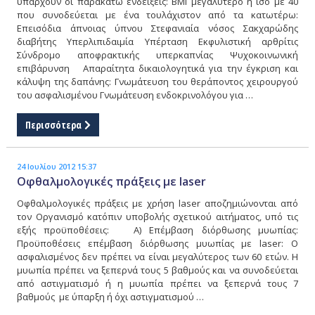
υπάρχουν οι παρακάτω ενδείξεις: BMI μεγαλύτερο ή ίσο με 40
που συνοδεύεται με ένα τουλάχιστον από τα κατωτέρω:
Επεισόδια άπνοιας ύπνου Στεφανιαία νόσος Σακχαρώδης
διαβήτης Υπερλιπιδαιμία Υπέρταση Εκφυλιστική αρθρίτις
Σύνδρομο αποφρακτικής υπερκαπνίας Ψυχοκοινωνική
επιβάρυνση Απαραίτητα δικαιολογητικά για την έγκριση και
κάλυψη της δαπάνης: Γνωμάτευση του θεράποντος χειρουργού
του ασφαλισμένου Γνωμάτευση ενδοκρινολόγου για …
Περισσότερα
24 Ιουλίου 2012 15:37
Οφθαλμολογικές πράξεις με laser
Οφθαλμολογικές πράξεις με χρήση laser αποζημιώνονται από
τον Οργανισμό κατόπιν υποβολής σχετικού αιτήματος, υπό τις
εξής προϋποθέσεις: Α) Επέμβαση διόρθωσης μυωπίας:
Προϋποθέσεις επέμβαση διόρθωσης μυωπίας με laser: Ο
ασφαλισμένος δεν πρέπει να είναι μεγαλύτερος των 60 ετών. Η
μυωπία πρέπει να ξεπερνά τους 5 βαθμούς και να συνοδεύεται
από αστιγματισμό ή η μυωπία πρέπει να ξεπερνά τους 7
βαθμούς με ύπαρξη ή όχι αστιγματισμού …