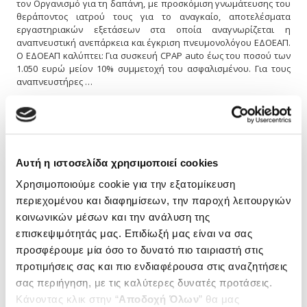
τον Οργανισμό για τη δαπάνη, με προσκόμιση γνωμάτευσης του
θεράποντος ιατρού τους για το αναγκαίο, αποτελέσματα
εργαστηριακών εξετάσεων στα οποία αναγνωρίζεται η
αναπνευστική ανεπάρκεια και έγκριση πνευμονολόγου ΕΔΟΕΑΠ.
Ο ΕΔΟΕΑΠ καλύπτει: Για συσκευή CPAP auto έως του ποσού των
1.050 ευρώ μείον 10% συμμετοχή του ασφαλισμένου. Για τους
αναπνευστήρες …
Περισσότερα
24 Ιουλίου 2012 15:33
Αυτή η ιστοσελίδα χρησιμοποιεί cookies
Λογοθεραπεία
Χρησιμοποιούμε cookie για την εξατομίκευση
O Οργανισμός αποζημιώνει τον ασφαλισμένο με 14,00€ ανά
συνεδρία. Ηλικία έναρξης λογοθεραπευτικής παρέμβασης με τη
περιεχομένου και διαφημίσεων, την παροχή λειτουργιών
συμπλήρωση του 3ου χρόνου της ζωής. Οι κατηγορίες είναι οι: Α.
κοινωνικών μέσων και την ανάλυση της
Κατηγορία (δυσκολία εκφοράς λόγου): Για 3 μήνες με 3 συνεδρίες
επισκεψιμότητάς μας. Επιδίωξή μας είναι να σας
εβδομαδιαίως ή για 6 μήνες με 2 συνεδρίες εβδομαδιαίως με
προσφέρουμε μία όσο το δυνατό πιο ταιριαστή στις
βεβαίωση λογοθεραπευτή. Β. Κατηγορία (καθυστέρηση λόγου,
τραύλισμα): Από 6 έως και 12 μήνες με 2 έως 3 συνεδρίες
προτιμήσεις σας και πιο ενδιαφέρουσα στις αναζητήσεις
εβδομαδιαίως με βεβαίωση ομάδας ειδικών ιατρών. Γ. …
σας περιήγηση, με τις καλύτερες δυνατές προτάσεις.
Κάνοντας κλικ στην “
Αποδοχή Όλων
” θα μας