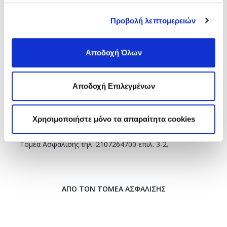
Παρακαλούμε να προβείτε σε μία από τις παραπάνω
Προβολή λεπτομερειών
ενέργειες, όπως αναλυτικά περιγράφονται,
έως τις
31/1/2022
. Σε περίπτωση που έχετε δικαίωμα σε άλλον
φορέα, λόγω εργασίας ή δεν επιθυμείτε τη συνέχιση
Αποδοχή Όλων
της περίθαλψής σας από τον Οργανισμό, παρακαλούμε
να αιτηθείτε τη διαγραφή σας.
Αποδοχή Επιλεγμένων
Για πληροφορίες ή διευκρινίσεις παρακαλούμε να
επικοινωνήσετε με τον Τομέα Εξυπηρέτησης
Χρησιμοποιήστε μόνο τα απαραίτητα cookies
Ασφαλισμένων, τηλ. 2107264700 επιλ. 3-3 και τον
Τομέα Ασφάλισης τηλ. 2107264700 επιλ. 3-2.
ΑΠΟ ΤΟΝ ΤΟΜΕΑ ΑΣΦΑΛΙΣΗΣ