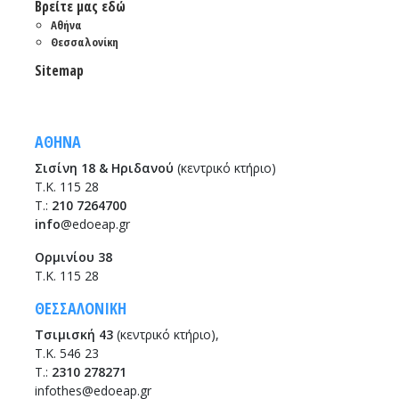
Βρείτε μας εδώ
Αθήνα
Θεσσαλονίκη
Sitemap
ΑΘΗΝΑ
Σισίνη 18 & Ηριδανού
(κεντρικό κτήριο)
Τ.Κ. 115 28
T.:
210 7264700
info
@edoeap.gr
Ορμινίου 38
Τ.Κ. 115 28
ΘΕΣΣΑΛΟΝΙΚΗ
Τσιμισκή 43
(κεντρικό κτήριο),
Τ.Κ. 546 23
T.:
2310 278271
infothes@edoeap.gr