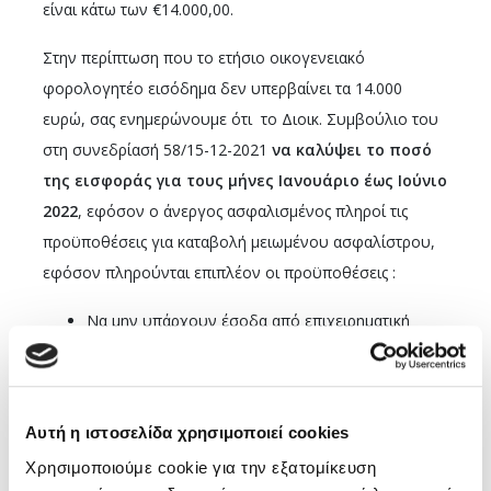
είναι κάτω των €14.000,00.
Στην περίπτωση που το ετήσιο οικογενειακό
φορολογητέο εισόδημα δεν υπερβαίνει τα 14.000
ευρώ, σας ενημερώνουμε ότι το Διοικ. Συμβούλιο του
στη συνεδρίασή 58/15-12-2021
να καλύψει το ποσό
της εισφοράς για τους μήνες Ιανουάριο έως Ιούνιο
2022
, εφόσον ο άνεργος ασφαλισμένος πληροί τις
προϋποθέσεις για καταβολή μειωμένου ασφαλίστρου,
εφόσον πληρούνται επιπλέον οι προϋποθέσεις :
Να μην υπάρχουν έσοδα από επιχειρηματική
δραστηριότητα ή μισθωτή απασχόληση κατά το
διάστημα της ανεργίας
Να μην είστε κάτοικοι εξωτερικού
Αυτή η ιστοσελίδα χρησιμοποιεί cookies
Να μην έχετε ασφαλιστική ικανότητα σε άλλον
Χρησιμοποιούμε cookie για την εξατομίκευση
ασφαλιστικό φορέα