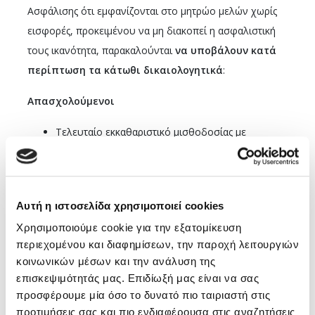
Ασφάλισης ότι εμφανίζονται στο μητρώο μελών χωρίς
εισφορές, προκειμένου να μη διακοπεί η ασφαλιστική
τους ικανότητα, παρακαλούνται
να υποβάλουν κατά
περίπτωση τα κάτωθι δικαιολογητικά
:
Απασχολούμενοι
Τελευταίο εκκαθαριστικό μισθοδοσίας με
κρατήσεις υπέρ ΕΔΟΕΑΠ ή αναγγελία πρόσληψης
σε εργοδότη υπόχρεο σε απόδοση εισφορών
στον Οργανισμό (εφόσον είναι πρόσφατη)
Αυτή η ιστοσελίδα χρησιμοποιεί cookies
ΦΕΚ διορισμού (για απασχολούμενους στο
Χρησιμοποιούμε cookie για την εξατομίκευση
Δημόσιο ή ΝΠΔΔ)
περιεχομένου και διαφημίσεων, την παροχή λειτουργιών
Άνεργοι επιδοτούμενοι
κοινωνικών μέσων και την ανάλυση της
επισκεψιμότητάς μας. Επιδίωξή μας είναι να σας
Απόφαση επιδότησης από τον αρμόδιο φορέα (e-
προσφέρουμε μία όσο το δυνατό πιο ταιριαστή στις
ΕΦΚΑ-ΤΣΠΕΑΘ, e-ΕΦΚΑ-ΤΑΤΤΑ, ΟΑΕΔ)
προτιμήσεις σας και πιο ενδιαφέρουσα στις αναζητήσεις