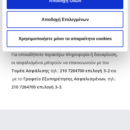
Αποδοχή Όλων
Υπενθυμίζεται η δυνατότητα της ηλεκτρονικής
επικαιροποίησης (
https://www.edoeap.gr/e-
services/epikirosi.php
)
για τους ασφαλισμένους που
Αποδοχή Επιλεγμένων
είτε τα στοιχεία τους έχουν μεταβληθεί είτε δεν έχουν
πρόσφατα επικαιροποιηθεί, ώστε να λαμβάνουν και
Χρησιμοποιήστε μόνο τα απαραίτητα cookies
προσωποποιημένη ενημέρωση.
Για οποιαδήποτε περαιτέρω πληροφορία ή διευκρίνιση,
οι ασφαλισμένοι μπορούν να επικοινωνούν με τον
Τομέα Ασφάλισης
τηλ.:
210 7264700 επιλογή 3-2
και
με το
Γραφείο Εξυπηρέτησης Ασφαλισμένων
, τηλ.:
210 7264700 επιλογή 3-3.