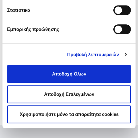
φαρμάκων και σε πόσο χρονικό
Στατιστικά
διάστημα;
Εμπορικής προώθησης
10. Το φαρμακείο που επισκέφθηκα
αρνείται να εκτελέσει την ηλεκτρονική
συνταγή. Τι μπορώ να κάνω;
Προβολή λεπτομερειών
11. Χρειάζομαι περαιτέρω
Αποδοχή Όλων
πληροφορίες. Πώς μπορώ να
επικοινωνήσω με τον Οργανισμό;
Αποδοχή Επιλεγμένων
Χρησιμοποιήστε μόνο τα απαραίτητα cookies