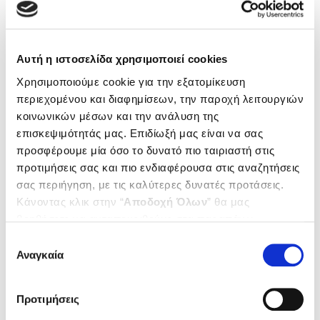
πραγματοποιήσω;
6. Οι επισκέψεις σε Καθηγητές,
Αυτή η ιστοσελίδα χρησιμοποιεί cookies
αναπληρωτές Καθηγητές και
Χρησιμοποιούμε cookie για την εξατομίκευση
Ομότιμους Καθηγητές ιατρικής
περιεχομένου και διαφημίσεων, την παροχή λειτουργιών
αποζημιώνονται;
κοινωνικών μέσων και την ανάλυση της
επισκεψιμότητάς μας. Επιδίωξή μας είναι να σας
7. Θέλω να επισκεφθώ ιατρό σε
προσφέρουμε μία όσο το δυνατό πιο ταιριαστή στις
απογευματινά εξωτερικά ιατρεία
προτιμήσεις σας και πιο ενδιαφέρουσα στις αναζητήσεις
σας περιήγηση, με τις καλύτερες δυνατές προτάσεις.
δημόσιου νοσοκομείου. Μπορώ να
Κάνοντας κλικ στην “
Αποδοχή Όλων
” θα μας
αποζημιωθώ;
βοηθήσετε να ανταποκριθούμε στα παραπάνω.
Μπορείτε επίσης να επεξεργαστείτε ποια cookies σας
Επιλογή
8. Πώς γίνεται η συνταγογράφηση
ενδιαφέρουν και να επιλέξετε από τα παρακάτω με την
Αναγκαία
συγκατάθεσης
φαρμάκων;
“
Αποδοχή επιλογών
”. Μπορείτε να ενημερωθείτε
σχετικά με τα cookies κάνοντας
κλικ εδώ
. Όπως και
Προτιμήσεις
στην “Προβολή λεπτομερειών”.
9. Πού μπορώ να εκτελέσω τη συνταγή