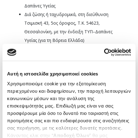
Δαπάνες Υγείας
Διά ζώσης ή ταχυδρομικά, στη διεύθυνση
Τσιμισκή 43, 5ος όροφος, Τ.Κ. 54623,
Θεσσαλονίκη, με την ένδειξη ΤΥΠ–Δαπάνες
Υγείας (για τη Βόρεια Ελλάδα)
Υπενθυμίζεται ότι η εν λόγω εφαρμογή δίδει τη
δυνατότητα στους ασφαλισμένους να καταθέτουν τις
αποδείξεις (αρχεία jpeg, pdf κ.λπ.), που αφορούν σε
Αυτή η ιστοσελίδα χρησιμοποιεί cookies
ιατρικές δαπάνες (όχι οδοντιατρικές) και να
Χρησιμοποιούμε cookie για την εξατομίκευση
ενημερώνονται μέσω email ή/και SMS για την
περιεχομένου και διαφημίσεων, την παροχή λειτουργιών
εκκαθάριση του αιτήματός τους, το ποσόν που τους
κοινωνικών μέσων και την ανάλυση της
αναλογεί και το χρόνο εκταμίευσής του.
επισκεψιμότητάς μας. Επιδίωξή μας είναι να σας
προσφέρουμε μία όσο το δυνατό πιο ταιριαστή στις
*ΠΡΟΣΟΧΗ!
Οι οδοντιατρικές δαπάνες για τον ΕΔΟΕΑΠ
προτιμήσεις σας και πιο ενδιαφέρουσα στις αναζητήσεις
Αθηνών αποστέλλονται στο
dentalcheck@edoeap.gr
,
σας περιήγηση, με τις καλύτερες δυνατές προτάσεις.
Κάνοντας κλικ στην “
Αποδοχή Όλων
” θα μας
ενώ για τους ασφαλισμένους της Βορείου Ελλάδος,