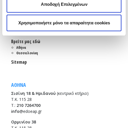
Ενώσεις και Ομοσπονδίες
Αποδοχή Επιλεγμένων
Χρήσιμοι κόμβοι
Επικοινωνία
Χρησιμοποιήστε μόνο τα απαραίτητα cookies
Αποστολή Ηλ. Μηνύματος
Emails και τηλέφωνα εξυπηρέτησης
Βρείτε μας εδώ
Αθήνα
Θεσσαλονίκη
Sitemap
ΑΘΗΝΑ
Σισίνη 18 & Ηριδανού
(κεντρικό κτήριο)
Τ.Κ. 115 28
T.:
210 7264700
info
@edoeap.gr
Ορμινίου 38
Τ.Κ. 115 28