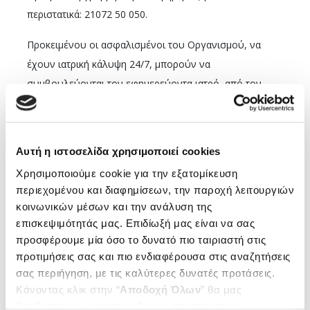
περιστατικά: 21072 50 050.
Προκειμένου οι ασφαλισμένοι του Οργανισμού, να
έχουν ιατρική κάλυψη 24/7, μπορούν να
συμβουλεύονται τον εφημερεύοντα ιατρό, από τον
οποίο και θα παίρνουν σχετικές οδηγίες για όποιο
πρόβλημα υγείας αντιμετωπίζουν, ως εξής:
Αυτή η ιστοσελίδα χρησιμοποιεί cookies
Για τον ΕΔΟΕΑΠ Αθηνών, τις μη εργάσιμες ημέρες
και ώρες (καθημερινές από τις 19:00 έως τις 08:00
Χρησιμοποιούμε cookie για την εξατομίκευση
περιεχομένου και διαφημίσεων, την παροχή λειτουργιών
της επομένης, ενώ τα σαββατοκύριακα και τις
κοινωνικών μέσων και την ανάλυση της
αργίες από τις 08:00 έως τις 08:00 της Δευτέρας ή
επισκεψιμότητάς μας. Επιδίωξή μας είναι να σας
της επομένης της αργίας), να επικοινωνούν με
προσφέρουμε μία όσο το δυνατό πιο ταιριαστή στις
τους «Ιατρούς SOS» μέσω της ειδικής τηλεφωνικής
προτιμήσεις σας και πιο ενδιαφέρουσα στις αναζητήσεις
γραμμής, για τους ασφαλισμένους του ΕΔΟΕΑΠ:
σας περιήγηση, με τις καλύτερες δυνατές προτάσεις.
210 22 01 020.
Κάνοντας κλικ στην “
Αποδοχή Όλων
” θα μας
βοηθήσετε να ανταποκριθούμε στα παραπάνω.