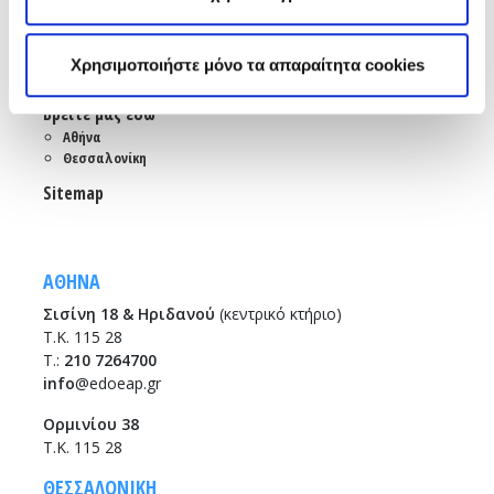
Επικοινωνία
Αποστολή Ηλ. Μηνύματος
Χρησιμοποιήστε μόνο τα απαραίτητα cookies
Emails και τηλέφωνα εξυπηρέτησης
Βρείτε μας εδώ
Αθήνα
Θεσσαλονίκη
Sitemap
ΑΘΗΝΑ
Σισίνη 18 & Ηριδανού
(κεντρικό κτήριο)
Τ.Κ. 115 28
T.:
210 7264700
info
@edoeap.gr
Ορμινίου 38
Τ.Κ. 115 28
ΘΕΣΣΑΛΟΝΙΚΗ