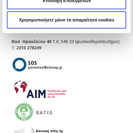
Αποδοχή Επιλεγμένων
ΘΕΣΣΑΛΟΝΙΚΗ
Τσιμισκή 43
(κεντρικό κτήριο),
Τ.Κ. 546 23
Χρησιμοποιήστε μόνο τα απαραίτητα cookies
T.:
2310 278271
infothes@edoeap.gr
Βασ. Ηρακλείου 40
Τ.Κ. 546 23 (φυσικοθεραπευτήριο)
Τ:
2310 278249