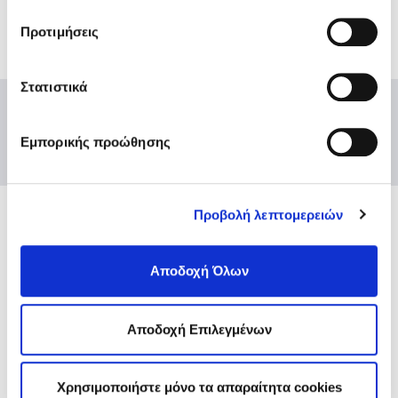
150,00€ για τους ανήλικους.
σχετικά με τα cookies κάνοντας
κλικ εδώ
. Όπως και
Προτιμήσεις
στην “Προβολή λεπτομερειών”.
Στατιστικά
Εμπορικής προώθησης
Προβολή λεπτομερειών
Ενώσεις και Ομοσπονδίες
Χρήσιμοι κόμβοι
Αποδοχή Όλων
Επικοινωνία
Αποστολή Ηλ. Μηνύματος
Αποδοχή Επιλεγμένων
Emails και τηλέφωνα εξυπηρέτησης
Βρείτε μας εδώ
Αθήνα
Χρησιμοποιήστε μόνο τα απαραίτητα cookies