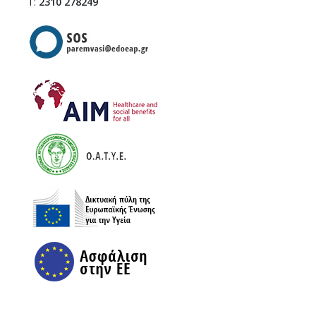
Τ:
2310 278249