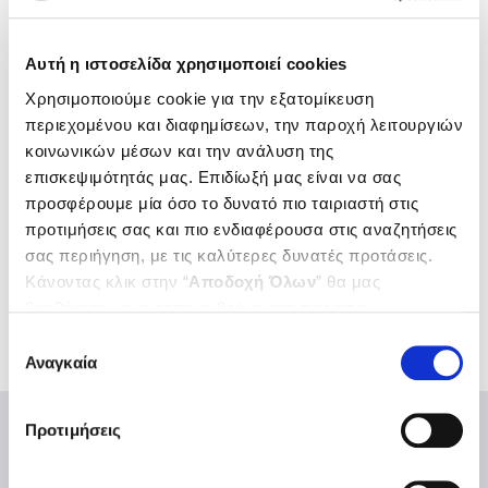
υπερηχογράφημα, αιματολογικές κ.τ.λ.)
Ονοματεπώνυμο ασφαλισμένου, αριθμός
Αυτή η ιστοσελίδα χρησιμοποιεί cookies
μητρώου ΕΔΟΕΑΠ, τηλέφωνο επικοινωνίας
Χρησιμοποιούμε cookie για την εξατομίκευση
περιεχομένου και διαφημίσεων, την παροχή λειτουργιών
Τα δικαιολογητικά πρέπει να αποσταλούν το αργότερο
κοινωνικών μέσων και την ανάλυση της
τρεις εργάσιμες ημέρες πριν από την ημερομηνία
επισκεψιμότητάς μας. Επιδίωξή μας είναι να σας
εισαγωγής
.
προσφέρουμε μία όσο το δυνατό πιο ταιριαστή στις
προτιμήσεις σας και πιο ενδιαφέρουσα στις αναζητήσεις
Ο ΕΔΟΕΑΠ έχει το δικαίωμα να ζητήσει την εξέταση του
σας περιήγηση, με τις καλύτερες δυνατές προτάσεις.
ασφαλισμένου από ιατρό ειδικότητας εντός
Κάνοντας κλικ στην “
Αποδοχή Όλων
” θα μας
Οργανισμού.
βοηθήσετε να ανταποκριθούμε στα παραπάνω.
Μπορείτε επίσης να επεξεργαστείτε ποια cookies σας
Επιλογή
ενδιαφέρουν και να επιλέξετε από τα παρακάτω με την
Αναγκαία
συγκατάθεσης
“
Αποδοχή επιλογών
”. Μπορείτε να ενημερωθείτε
σχετικά με τα cookies κάνοντας
κλικ εδώ
. Όπως και
Προτιμήσεις
στην “Προβολή λεπτομερειών”.