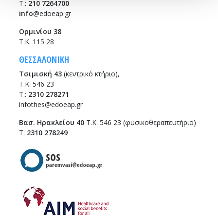
T.:
210 7264700
info
@edoeap.gr
Ορμινίου 38
Τ.Κ. 115 28
ΘΕΣΣΑΛΟΝΙΚΗ
Τσιμισκή 43
(κεντρικό κτήριο),
Τ.Κ. 546 23
T.:
2310 278271
infothes@edoeap.gr
Βασ. Ηρακλείου 40
Τ.Κ. 546 23 (φυσικοθεραπευτήριο)
Τ:
2310 278249