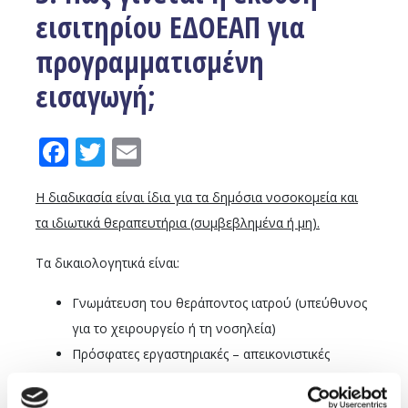
εισιτηρίου ΕΔΟΕΑΠ για
προγραμματισμένη
εισαγωγή;
Facebook
Twitter
Email
Η διαδικασία είναι ίδια για τα δημόσια νοσοκομεία και
τα ιδιωτικά θεραπευτήρια (συμβεβλημένα ή μη).
Τα δικαιολογητικά είναι:
Γνωμάτευση του θεράποντος ιατρού (υπεύθυνος
για το χειρουργείο ή τη νοσηλεία)
Πρόσφατες εργαστηριακές – απεικονιστικές
εξετάσεις που άπτονται του λόγου εισαγωγής
(αξονική / μαγνητική τομογραφία,