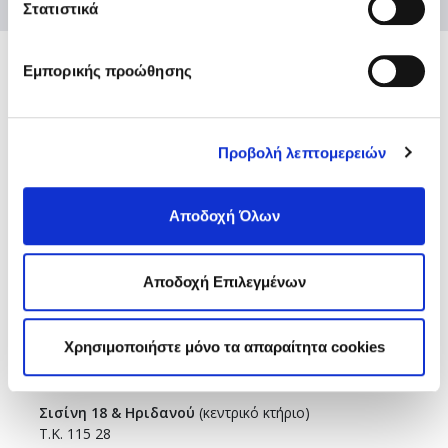
Στατιστικά
Εμπορικής προώθησης
Ενώσεις και Ομοσπονδίες
Χρήσιμοι κόμβοι
Προβολή λεπτομερειών
Επικοινωνία
Αποστολή Ηλ. Μηνύματος
Emails και τηλέφωνα εξυπηρέτησης
Αποδοχή Όλων
Βρείτε μας εδώ
Αθήνα
Θεσσαλονίκη
Αποδοχή Επιλεγμένων
Sitemap
Χρησιμοποιήστε μόνο τα απαραίτητα cookies
ΑΘΗΝΑ
Σισίνη 18 & Ηριδανού
(κεντρικό κτήριο)
Τ.Κ. 115 28