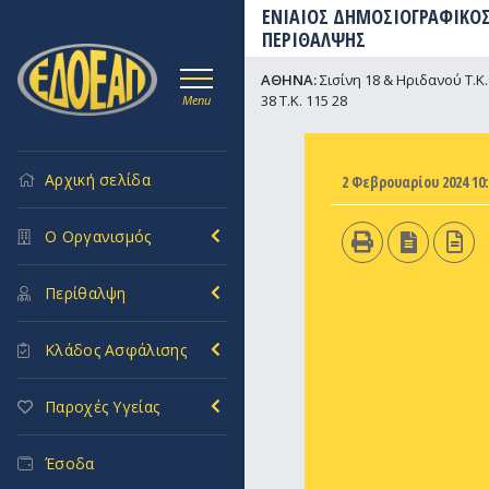
ΕΝΙΑΙΟΣ ΔΗΜΟΣΙΟΓΡΑΦΙΚΟΣ
ΠΕΡΙΘΑΛΨΗΣ
ΑΘΗΝΑ:
Σισίνη 18 & Ηριδανού Τ.Κ. 
38 Τ.Κ. 115 28
Menu
Αρχική σελίδα
2 Φεβρουαρίου 2024 10:
Ο Οργανισμός
Περίθαλψη
Κλάδος Ασφάλισης
Παροχές Υγείας
Έσοδα