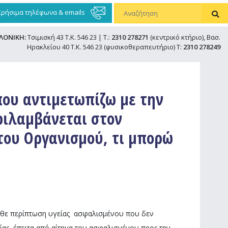
Χρήσιμα τηλέφωνα & emails
ΛΟΝΙΚΗ:
Τσιμισκή 43 Τ.Κ. 546 23 | Τ.:
2310 278271
(κεντρικό κτήριο), Βασ.
Ηρακλείου 40 Τ.Κ. 546 23 (φυσικοθεραπευτήριο) Τ:
2310 278249
που αντιμετωπίζω με την
ριλαμβάνεται στον
του Οργανισμού, τι μπορώ
κάθε περίπτωση υγείας ασφαλισμένου που δεν
ίας, έπειτα από αίτημα του ασφαλισμένου προς την