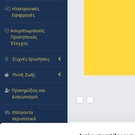
Ηλεκτρονικές
Εφαρμογές
Ασυμπτωματικός
Προληπτικός
Έλεγχος
Συχνές Ερωτήσεις
Πνοή Ζωής
Προκηρύξεις και
Διαγωνισμοί
Επείγοντα
περιστατικά