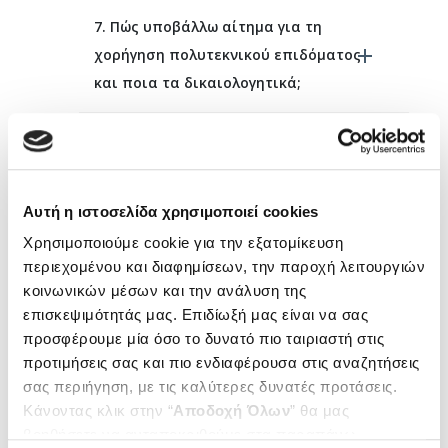
7. Πώς υποβάλλω αίτημα για τη
χορήγηση πολυτεκνικού επιδόματος
και ποια τα δικαιολογητικά;
8. Πώς αποζημιώνονται οι πάσχοντες
από κοιλιοκάκη για δαπάνες αγοράς
τροφίμων ειδικής διατροφής χωρίς
Αυτή η ιστοσελίδα χρησιμοποιεί cookies
γλουτένη;
Χρησιμοποιούμε cookie για την εξατομίκευση
περιεχομένου και διαφημίσεων, την παροχή λειτουργιών
9. Ποιοι δικαιούνται επίδομα
κοινωνικών μέσων και την ανάλυση της
νεφροπαθών και ποια είναι τα
επισκεψιμότητάς μας. Επιδίωξή μας είναι να σας
προσφέρουμε μία όσο το δυνατό πιο ταιριαστή στις
δικαιολογητικά;
προτιμήσεις σας και πιο ενδιαφέρουσα στις αναζητήσεις
σας περιήγηση, με τις καλύτερες δυνατές προτάσεις.
10. Ποιοι δικαιούνται επίδομα
Κάνοντας κλικ στην “
Αποδοχή Όλων
” θα μας
λουτροθεραπείας και ποια είναι τα
βοηθήσετε να ανταποκριθούμε στα παραπάνω.