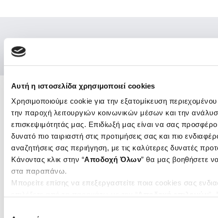
Αυτή η ιστοσελίδα χρησιμοποιεί cookies
Χρησιμοποιούμε cookie για την εξατομίκευση περιεχομένου
Ενώσεις και Ομοσπονδίες
την παροχή λειτουργιών κοινωνικών μέσων και την ανάλυσ
Χρήσιμοι κόμβοι
επισκεψιμότητάς μας. Επιδίωξή μας είναι να σας προσφέρο
δυνατό πιο ταιριαστή στις προτιμήσεις σας και πιο ενδιαφέρ
Επικοινωνία
Αποστολή Ηλ. Μηνύματος
αναζητήσεις σας περιήγηση, με τις καλύτερες δυνατές προτ
Emails και τηλέφωνα εξυπηρέτησης
Κάνοντας κλικ στην “
Αποδοχή Όλων
” θα μας βοηθήσετε ν
στα παραπάνω.
Βρείτε μας εδώ
Αθήνα
Μπορείτε επίσης να επεξεργαστείτε ποια cookies σας ενδι
Θεσσαλονίκη
επιλέξετε από τα παρακάτω με την “
Αποδοχή επιλογών
”.
ενημερωθείτε σχετικά με τα cookies κάνοντας
κλικ εδώ
. Ό
Sitemap
Επιλογή
“Προβολή λεπτομερειών”.