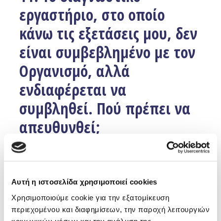
εργαστήριο, στο οποίο
κάνω τις εξετάσεις μου, δεν
είναι συμβεβλημένο με τον
Οργανισμό, αλλά
ενδιαφέρεται να
συμβληθεί. Πού πρέπει να
απευθυνθεί;
Facebook
Twitter
Email
Μπορεί να εκδηλώσει το ενδιαφέρον του να
Αυτή η ιστοσελίδα χρησιμοποιεί cookies
συμβληθεί, αποστέλλοντας e-mail στο
info@edoeap.gr
,
Χρησιμοποιούμε cookie για την εξατομίκευση
ώστε να ενημερωθεί σχετικά, από τις αντίστοιχες
περιεχομένου και διαφημίσεων, την παροχή λειτουργιών