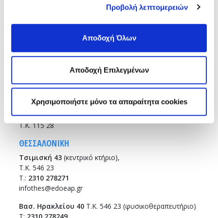
Προβολή λεπτομερειών
Sitemap
Αποδοχή Όλων
ΑΘΗΝΑ
Σισίνη 18 & Ηριδανού
(κεντρικό κτήριο)
Αποδοχή Επιλεγμένων
Τ.Κ. 115 28
T.:
210 7264700
info
@edoeap.gr
Χρησιμοποιήστε μόνο τα απαραίτητα cookies
Ορμινίου 38
Τ.Κ. 115 28
ΘΕΣΣΑΛΟΝΙΚΗ
Τσιμισκή 43
(κεντρικό κτήριο),
Τ.Κ. 546 23
T.:
2310 278271
infothes@edoeap.gr
Βασ. Ηρακλείου 40
Τ.Κ. 546 23 (φυσικοθεραπευτήριο)
Τ:
2310 278249