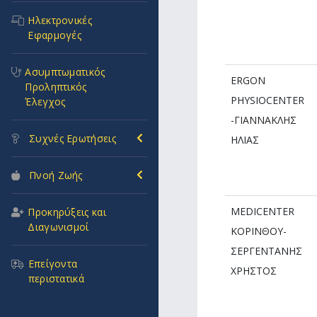
Ηλεκτρονικές
Εφαρμογές
Ασυμπτωματικός
ERGON
Προληπτικός
PHYSIOCENTER
Έλεγχος
-ΓΙΑΝΝΑΚΛΗΣ
Συχνές Ερωτήσεις
ΗΛΙΑΣ
Πνοή Ζωής
MEDICENTER
Προκηρύξεις και
Διαγωνισμοί
ΚΟΡΙΝΘΟΥ-
ΣΕΡΓΕΝΤΑΝΗΣ
Επείγοντα
ΧΡΗΣΤΟΣ
περιστατικά