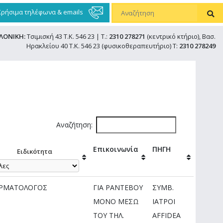
Χρήσιμα τηλέφωνα & emails
ΛΟΝΙΚΗ:
Τσιμισκή 43 Τ.Κ. 546 23 | Τ.:
2310 278271
(κεντρικό κτήριο), Βασ.
Ηρακλείου 40 Τ.Κ. 546 23 (φυσικοθεραπευτήριο) Τ:
2310 278249
Αναζήτηση:
Επικοινωνία
ΠΗΓΗ
Ειδικότητα
ΡΜΑΤΟΛΟΓΟΣ
ΓΙΑ ΡΑΝΤΕΒΟΥ
ΣΥΜΒ.
ΜOΝΟ ΜΕΣΩ
ΙΑΤΡΟΙ
ΤΟΥ ΤΗΛ.
AFFIDEA