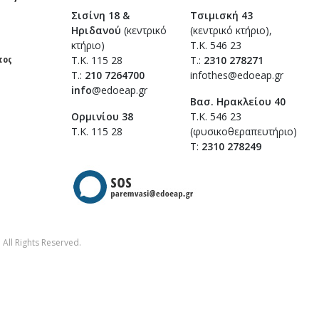
Σισίνη 18 &
Τσιμισκή 43
Ηριδανού
(κεντρικό
(κεντρικό κτήριο),
κτήριο)
Τ.Κ. 546 23
τος
Τ.Κ. 115 28
T.:
2310 278271
T.:
210 7264700
infothes@edoeap.gr
info
@edoeap.gr
Βασ. Ηρακλείου 40
Ορμινίου 38
Τ.Κ. 546 23
Τ.Κ. 115 28
(φυσικοθεραπευτήριο)
Τ:
2310 278249
All Rights Reserved.