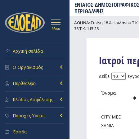
ΕΝΙΑΙΟΣ ΔΗΜΟΣΙΟΓΡΑΦΙΚΟΣ
ΠΕΡΙΘΑΛΨΗΣ
ΑΘΗΝΑ:
Σισίνη 18 & Ηριδανού Τ.Κ. 
38 Τ.Κ. 115 28
Menu
Αρχική σελίδα
Ιατροί πε
Ο Οργανισμός
Δείξε
εγγρ
Περίθαλψη
Όνομα
Κλάδος Ασφάλισης
Παροχές Υγείας
CITY MED
ΧΑΝΙΑ
Έσοδα